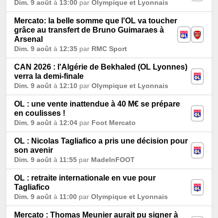
Dim. 9 août
à
13:00
par
Olympique et Lyonnais
Mercato: la belle somme que l'OL va toucher
grâce au transfert de Bruno Guimaraes à
Arsenal
Dim. 9 août
à
12:35
par
RMC Sport
CAN 2026 : l'Algérie de Bekhaled (OL Lyonnes)
verra la demi-finale
Dim. 9 août
à
12:10
par
Olympique et Lyonnais
OL : une vente inattendue à 40 M€ se prépare
en coulisses !
Dim. 9 août
à
12:04
par
Foot Mercato
OL : Nicolas Tagliafico a pris une décision pour
son avenir
Dim. 9 août
à
11:55
par
MadeInFOOT
OL : retraite internationale en vue pour
Tagliafico
Dim. 9 août
à
11:00
par
Olympique et Lyonnais
Mercato : Thomas Meunier aurait pu signer à