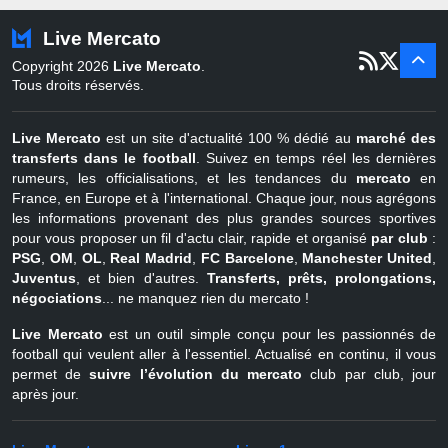
Turquie
22 juin - 4 sept
Live Mercato
er
1
juil - 31
Copyright 2026
Live Mercato
.
août
Belgique
Tous droits réservés.
Live Mercato
est un site d'actualité 100 % dédié au
marché des
transferts dans le football
. Suivez en temps réel les dernières
rumeurs, les officialisations, et les tendances du
mercato
en
France, en Europe et à l'international. Chaque jour, nous agrégons
les informations provenant des plus grandes sources sportives
pour vous proposer un fil d'actu clair, rapide et organisé
par club
:
PSG
,
OM
,
OL
,
Real Madrid
,
FC Barcelone
,
Manchester United
,
Juventus
, et bien d'autres.
Transferts, prêts, prolongations,
négociations
... ne manquez rien du mercato !
Live Mercato
est un outil simple conçu pour les passionnés de
football qui veulent aller à l'essentiel. Actualisé en continu, il vous
permet de
suivre l’évolution du mercato
club par club, jour
après jour.