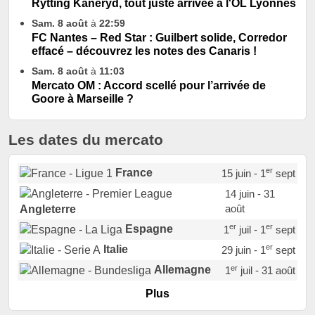
Rytting Kaneryd, tout juste arrivée à l'OL Lyonnes
Sam. 8 août
à
22:59
FC Nantes – Red Star : Guilbert solide, Corredor
effacé – découvrez les notes des Canaris !
Sam. 8 août
à
11:03
Mercato OM : Accord scellé pour l’arrivée de
Goore à Marseille ?
Les dates du mercato
er
France
15 juin - 1
sept
14 juin - 31
août
Angleterre
er
er
Espagne
1
juil - 1
sept
er
Italie
29 juin - 1
sept
er
Allemagne
1
juil - 31 août
er
Portugal
1
juil - 15 sept
Plus
Pays-Bas
22 juin - 2 sept