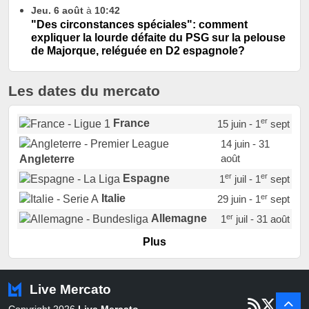
Jeu. 6 août
à
10:42
"Des circonstances spéciales": comment
expliquer la lourde défaite du PSG sur la pelouse
de Majorque, reléguée en D2 espagnole?
Les dates du mercato
er
France
15 juin - 1
sept
14 juin - 31
août
Angleterre
er
er
Espagne
1
juil - 1
sept
er
Italie
29 juin - 1
sept
er
Allemagne
1
juil - 31 août
er
Portugal
1
juil - 15 sept
Plus
Pays-Bas
22 juin - 2 sept
Turquie
22 juin - 4 sept
Live Mercato
er
1
juil - 31