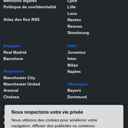
Mentions légales
Lyon
Politique de confidentialité
Lille
Lens
Atlas des flux RSS
Nantes
Rennes
Strasbourg
Espagne
Italie
Real Madrid
Juventus
Barcelone
Inter
Milan
Angleterre
Naples
Manchester City
Manchester United
Allemagne
Arsenal
Bayern
Chelsea
Dortmund
Portugal
Joueurs
Nous respectons votre vie privée
Benfica
Kylian Mbappé
Nous utilisons des cookies pour améliorer votre
Porto
Lamine Yamal
navigation, diffuser des publicités ou contenus