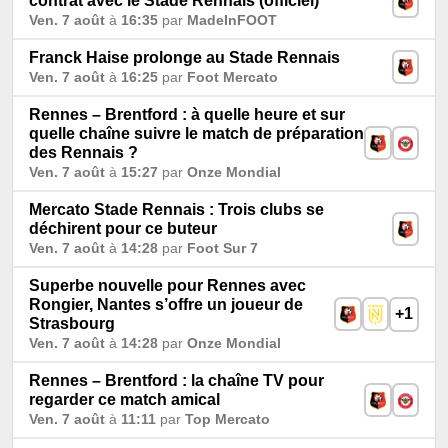
contrat avec le Stade Rennais (officiel)
Ven. 7 août
à
16:35
par
MadeInFOOT
Franck Haise prolonge au Stade Rennais
Ven. 7 août
à
16:25
par
Foot Mercato
Rennes – Brentford : à quelle heure et sur
quelle chaîne suivre le match de préparation
des Rennais ?
Ven. 7 août
à
15:27
par
Onze Mondial
Mercato Stade Rennais : Trois clubs se
déchirent pour ce buteur
Ven. 7 août
à
14:28
par
Foot Sur 7
Superbe nouvelle pour Rennes avec
Rongier, Nantes s’offre un joueur de
+1
Strasbourg
Ven. 7 août
à
14:28
par
Onze Mondial
Rennes – Brentford : la chaîne TV pour
regarder ce match amical
Ven. 7 août
à
11:11
par
Top Mercato