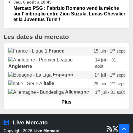
Jeu. 6 août
à
10:49
Mercato PSG : Fabrizio Romano vend la mèche
sur l'imbroglio entre Zion Suzuki, Lucas Chevalier
et la Juventus Turin !
Les dates du mercato
er
France
15 juin - 1
sept
14 juin - 31
août
Angleterre
er
er
Espagne
1
juil - 1
sept
er
Italie
29 juin - 1
sept
er
Allemagne
1
juil - 31 août
er
Portugal
1
juil - 15 sept
Plus
Pays-Bas
22 juin - 2 sept
Turquie
22 juin - 4 sept
Live Mercato
er
1
juil - 31
Copyright 2026
Live Mercato
.