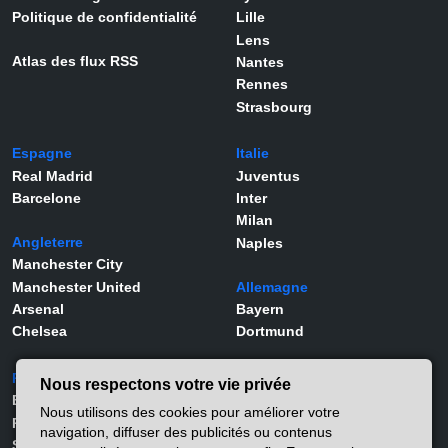
Politique de confidentialité
Lille
Lens
Atlas des flux RSS
Nantes
Rennes
Strasbourg
Espagne
Italie
Real Madrid
Juventus
Barcelone
Inter
Milan
Angleterre
Naples
Manchester City
Manchester United
Allemagne
Arsenal
Bayern
Chelsea
Dortmund
Portugal
Joueurs
Nous respectons votre vie privée
Benfica
Kylian Mbappé
Nous utilisons des cookies pour améliorer votre
Porto
Lamine Yamal
navigation, diffuser des publicités ou contenus
Sporting
Rodrygo