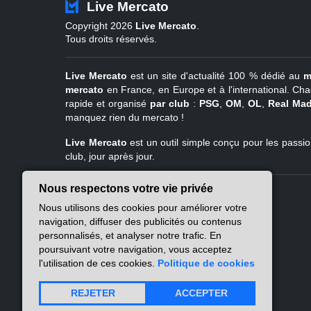
Live Mercato
Copyright 2026
Live Mercato
.
Tous droits réservés.
Live Mercato
est un site d'actualité 100 % dédié au
m
mercato
en France, en Europe et à l'international. Cha
rapide et organisé
par club
:
PSG
,
OM
,
OL
,
Real Mad
manquez rien du mercato !
Live Mercato
est un outil simple conçu pour les passion
club, jour après jour.
Nous respectons votre vie privée
Live Mercato
Ligue 1
Nous utilisons des cookies pour améliorer votre
A propos
PSG
navigation, diffuser des publicités ou contenus
Nous contacter
Marseille
personnalisés, et analyser notre trafic. En
Mentions légales
Lyon
poursuivant votre navigation, vous acceptez
Politique de
Lille
l'utilisation de ces cookies.
Politique de cookies
confidentialité
Lens
Nantes
REJETER
ACCEPTER
Atlas des flux RSS
Rennes