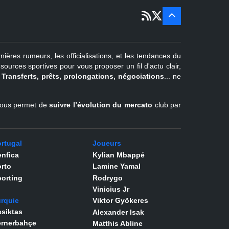
22 juin - 2
sept
Pays-Bas
22 juin - 4
sept
Turquie
nières rumeurs, les officialisations, et les tendances du
er
1
juil -
urces sportives pour vous proposer un fil d'actu clair,
31 août
.
Transferts, prêts, prolongations, négociations
... ne
Belgique
l vous permet de
suivre l’évolution du mercato
club par
rtugal
Joueurs
nfica
Kylian Mbappé
rto
Lamine Yamal
orting
Rodrygo
Vinicius Jr
rquie
Viktor Gyökeres
siktas
Alexander Isak
ernerbahçe
Matthis Abline