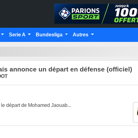
Serie A
Bundesliga
Autres
s annonce un départ en défense (officiel)
OOT
r, le départ de Mohamed Jaouab...