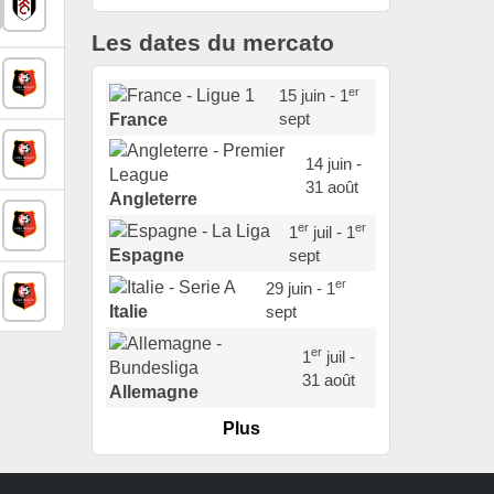
Les dates du mercato
er
15 juin - 1
sept
France
14 juin -
31 août
Angleterre
er
er
1
juil - 1
sept
Espagne
er
29 juin - 1
sept
Italie
er
1
juil -
31 août
Allemagne
Plus
er
1
juil -
15 sept
Portugal