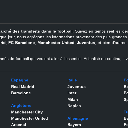
arché des transferts dans le football
. Suivez en temps réel les der
que jour, nous agrégons les informations provenant des plus grandes so
rid
,
FC Barcelone
,
Manchester United
,
Juventus
, et bien d'autres
nés de football qui veulent aller à l'essentiel. Actualisé en continu, i
Espagne
Italie
Po
Real Madrid
Juventus
Be
Barcelone
Inter
Po
Milan
Sp
Angleterre
Naples
Manchester City
Tu
Manchester United
Allemagne
Be
Arsenal
Bayern
F