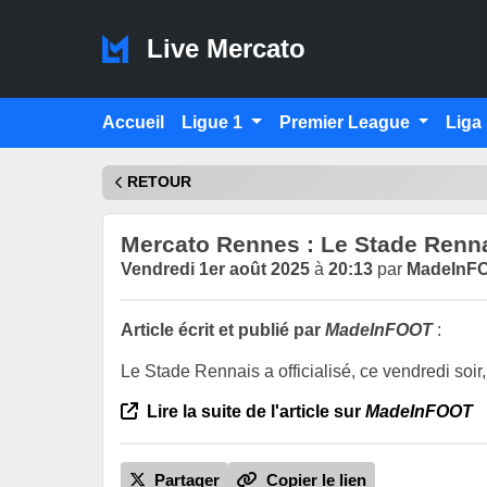
Live Mercato
Accueil
Ligue 1
Premier League
Liga
RETOUR
Mercato Rennes : Le Stade Rennai
Vendredi 1er août 2025
à
20:13
par
MadeInF
Article écrit et publié par
MadeInFOOT
:
Le Stade Rennais a officialisé, ce vendredi soi
Lire la suite de l'article sur
MadeInFOOT
Partager
Copier le lien