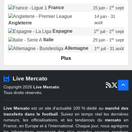
er
France
15 juin - 1
sept
14 juin - 31
août
Angleterre
er
er
Espagne
1
juil - 1
sept
er
Italie
29 juin - 1
sept
er
Allemagne
1
juil - 31 août
er
Portugal
1
juil - 15 sept
Plus
Pays-Bas
22 juin - 2 sept
Turquie
22 juin - 4 sept
Live Mercato
er
1
juil - 31
Copyright 2026
Live Mercato
.
août
Belgique
Tous droits réservés.
Live Mercato
est un site d'actualité 100 % dédié au
marché des
transferts dans le football
. Suivez en temps réel les dernières
rumeurs, les officialisations, et les tendances du
mercato
en
France, en Europe et à l'international. Chaque jour, nous agrégons
les informations provenant des plus grandes sources sportives