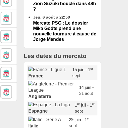
Zion Suzuki bouclé dans 48h
?
Jeu. 6 août
à
22:50
Mercato PSG : Le dossier
Mika Godts prend une
nouvelle tournure à cause de
Jorge Mendes
Les dates du mercato
er
15 juin - 1
sept
France
14 juin -
31 août
Angleterre
er
er
1
juil - 1
sept
Espagne
er
29 juin - 1
sept
Italie