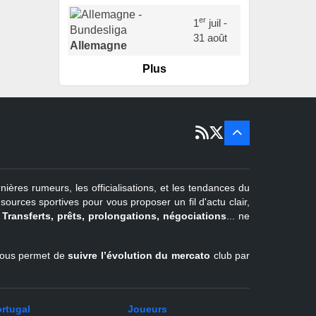
er
1
juil -
31 août
Allemagne
Plus
er
1
juil -
15 sept
Portugal
22 juin - 2
sept
Pays-Bas
22 juin - 4
sept
Turquie
nières rumeurs, les officialisations, et les tendances du
er
1
juil -
urces sportives pour vous proposer un fil d'actu clair,
31 août
.
Transferts, prêts, prolongations, négociations
... ne
Belgique
l vous permet de
suivre l’évolution du mercato
club par
rtugal
Joueurs