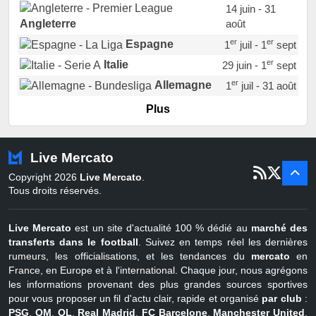
14 juin - 31
août
Angleterre
er
er
Espagne
1
juil - 1
sept
er
Italie
29 juin - 1
sept
er
Allemagne
1
juil - 31 août
er
Portugal
1
juil - 15 sept
Plus
Pays-Bas
22 juin - 2 sept
Turquie
22 juin - 4 sept
Live Mercato
er
1
juil - 31
Copyright 2026
Live Mercato
.
août
Belgique
Tous droits réservés.
Live Mercato
est un site d'actualité 100 % dédié au
marché des
transferts dans le football
. Suivez en temps réel les dernières
rumeurs, les officialisations, et les tendances du
mercato
en
France, en Europe et à l'international. Chaque jour, nous agrégons
les informations provenant des plus grandes sources sportives
pour vous proposer un fil d'actu clair, rapide et organisé
par club
:
PSG
,
OM
,
OL
,
Real Madrid
,
FC Barcelone
,
Manchester United
,