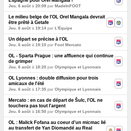
Espagne pour Orel Mangala !
Jeu. 6 août
à
20:09
par
MadeInFOOT
Le milieu belge de l'OL Orel Mangala devrait
être prêté à Getafe
Jeu. 6 août
à
19:14
par
L'Équipe
Un départ se précise à l’OL
Jeu. 6 août
à
19:10
par
Foot Mercato
OL - Sparta Prague : une affluence qui continue
de grimper
Jeu. 6 août
à
18:20
par
Olympique et Lyonnais
OL Lyonnes : double diffusion pour trois
amicaux de l'été
Jeu. 6 août
à
17:35
par
Olympique et Lyonnais
Mercato : en cas de départ de Šulc, l'OL ne
touchera pas tout l'argent
Jeu. 6 août
à
16:50
par
Olympique et Lyonnais
OL : Malick Fofana au coeur d'un micmac lié
au transfert de Yan Diomandé au Real