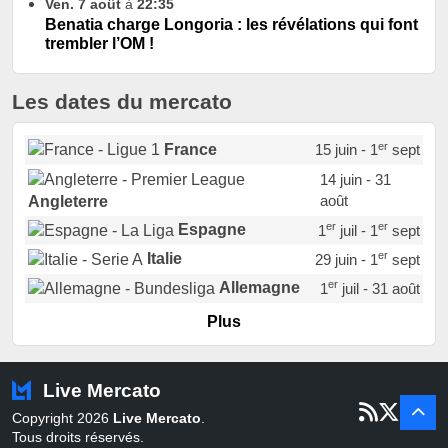
Ven. 7 août
à
22:35
Benatia charge Longoria : les révélations qui font
trembler l’OM !
Les dates du mercato
er
France
15 juin - 1
sept
14 juin - 31
août
Angleterre
er
er
Espagne
1
juil - 1
sept
er
Italie
29 juin - 1
sept
er
Allemagne
1
juil - 31 août
er
Portugal
1
juil - 15 sept
Plus
Pays-Bas
22 juin - 2 sept
Turquie
22 juin - 4 sept
Live Mercato
er
1
juil - 31
Copyright 2026
Live Mercato
.
août
Belgique
Tous droits réservés.