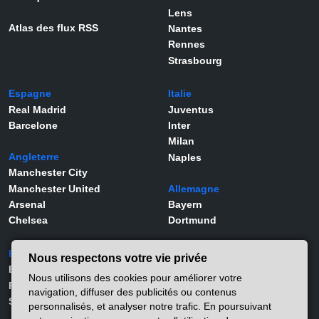
Lens
Atlas des flux RSS
Nantes
Rennes
Strasbourg
Espagne
Italie
Real Madrid
Juventus
Barcelone
Inter
Milan
Angleterre
Naples
Manchester City
Manchester United
Allemagne
Arsenal
Bayern
Chelsea
Dortmund
Portugal
Joueurs
Nous respectons votre vie privée
Benfica
Kylian Mbappé
Nous utilisons des cookies pour améliorer votre
Porto
Lamine Yamal
navigation, diffuser des publicités ou contenus
Sporting
Rodrygo
personnalisés, et analyser notre trafic. En poursuivant
Vinicius Jr