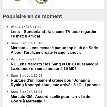
Populaire en ce moment
Ven. 7 août
à
21:40
Lens – Sunderland : la chaîne TV pour regarder
ce match amical
Sam. 8 août
à
10:45
Mercato – Lens menacé par un top club de Serie
A pour l’artificier croate Franjo Ivanovic
Ven. 7 août
à
23:00
RC Lens Mercato : les Sang et Or au duel avec la
Lazio pour un serial buteur à 15 M€ !
Sam. 8 août
à
10:57
Rupture d'un ligament croisé pour Johanna
Rytting Kaneryd, tout juste arrivée à l'OL Lyonnes
Sam. 8 août
à
11:03
Mercato OM : Accord scellé pour l’arrivée de
Goore à Marseille ?