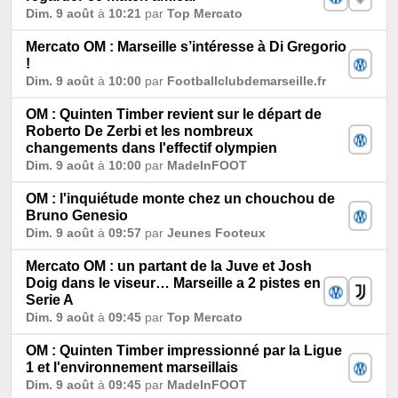
Dim. 9 août
à
10:21
par
Top Mercato
Mercato OM : Marseille s’intéresse à Di Gregorio
!
Dim. 9 août
à
10:00
par
Footballclubdemarseille.fr
OM : Quinten Timber revient sur le départ de
Roberto De Zerbi et les nombreux
changements dans l'effectif olympien
Dim. 9 août
à
10:00
par
MadeInFOOT
OM : l'inquiétude monte chez un chouchou de
Bruno Genesio
Dim. 9 août
à
09:57
par
Jeunes Footeux
Mercato OM : un partant de la Juve et Josh
Doig dans le viseur… Marseille a 2 pistes en
Serie A
Dim. 9 août
à
09:45
par
Top Mercato
OM : Quinten Timber impressionné par la Ligue
1 et l'environnement marseillais
Dim. 9 août
à
09:45
par
MadeInFOOT