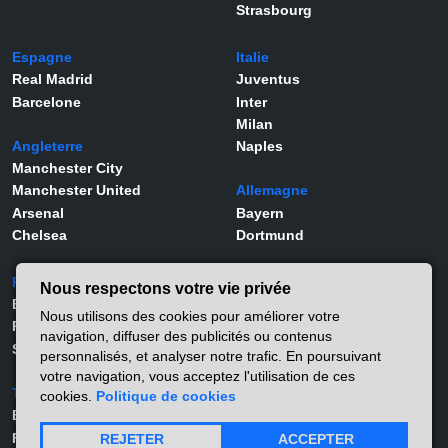
Strasbourg
Espagne
Italie
Real Madrid
Juventus
Barcelone
Inter
Milan
Angleterre
Naples
Manchester City
Manchester United
Allemagne
Arsenal
Bayern
Chelsea
Dortmund
Portugal
Joueurs
Nous respectons votre vie privée
Benfica
Kylian Mbappé
Nous utilisons des cookies pour améliorer votre
Porto
Lamine Yamal
navigation, diffuser des publicités ou contenus
Sporting
Rodrygo
personnalisés, et analyser notre trafic. En poursuivant
Vinicius Jr
votre navigation, vous acceptez l'utilisation de ces
Turquie
Viktor Gyökeres
cookies.
Politique de cookies
Besiktas
Alexander Isak
Fernerbahçe
Matthis Abline
REJETER
ACCEPTER