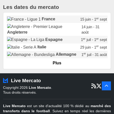
Les dates du mercato
er
France
15 juin - 1
sept
14 juin - 31
août
Angleterre
er
er
Espagne
1
juil - 1
sept
er
Italie
29 juin - 1
sept
er
Allemagne
1
juil - 31 août
er
Portugal
1
juil - 15 sept
Plus
Pays-Bas
22 juin - 2 sept
Turquie
22 juin - 4 sept
Live Mercato
er
1
juil - 31
Copyright 2026
Live Mercato
.
août
Belgique
Tous droits réservés.
Live Mercato
est un site d'actualité 100 % dédié au
marché des
transferts dans le football
. Suivez en temps réel les dernières