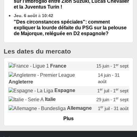
sur l'imbroglio entre Zion Suzuki, Lucas Chevalier
et la Juventus Turin !
Jeu. 6 août
à
10:42
"Des circonstances spéciales": comment
expliquer la lourde défaite du PSG sur la pelouse
de Majorque, reléguée en D2 espagnole?
Les dates du mercato
er
France
15 juin - 1
sept
14 juin - 31
août
Angleterre
er
er
Espagne
1
juil - 1
sept
er
Italie
29 juin - 1
sept
er
Allemagne
1
juil - 31 août
er
Portugal
1
juil - 15 sept
Plus
Pays-Bas
22 juin - 2 sept
Turquie
22 juin - 4 sept