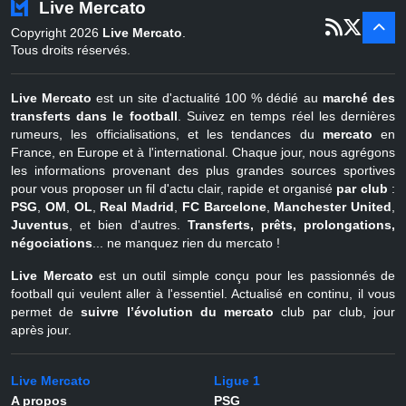
Live Mercato
er
1
juil - 31
Copyright 2026
Live Mercato
.
août
Belgique
Tous droits réservés.
Live Mercato
est un site d'actualité 100 % dédié au
marché des
transferts dans le football
. Suivez en temps réel les dernières
rumeurs, les officialisations, et les tendances du
mercato
en
France, en Europe et à l'international. Chaque jour, nous agrégons
les informations provenant des plus grandes sources sportives
pour vous proposer un fil d'actu clair, rapide et organisé
par club
:
PSG
,
OM
,
OL
,
Real Madrid
,
FC Barcelone
,
Manchester United
,
Juventus
, et bien d'autres.
Transferts, prêts, prolongations,
négociations
... ne manquez rien du mercato !
Live Mercato
est un outil simple conçu pour les passionnés de
football qui veulent aller à l'essentiel. Actualisé en continu, il vous
permet de
suivre l’évolution du mercato
club par club, jour
après jour.
Live Mercato
Ligue 1
A propos
PSG