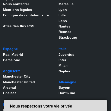
Nous contacter
Marseille
Mentions légales
Lyon
Politique de confidentialité
Lille
Lens
Atlas des flux RSS
Nantes
Rennes
Strasbourg
Espagne
Italie
Real Madrid
Juventus
Barcelone
Inter
Milan
Angleterre
Naples
Manchester City
Manchester United
Allemagne
Arsenal
Bayern
Chelsea
Dortmund
Portugal
Joueurs
Nous respectons votre vie privée
Benfica
Kylian Mbappé