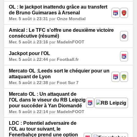
OL : le jackpot inattendu grâce au transfert
de Bruno Guimaraes à Arsenal
Mer. 5 août
à
23:31
par
Onze Mondial
Amical : Le TFC s'offre une deuxième victoire
consécutive (résumé)
Mer. 5 août
à
23:16
par
MadeInFOOT
Jackpot pour l’OL
Mer. 5 août
à
22:44
par
Football.fr
Mercato OL :Leeds sort le chéquier pour un
attaquant de Lyon
Mer. 5 août
à
22:38
par
Foot Sur 7
Mercato OL : Un attaquant de
l'OL dans le viseur du RB Leipzig
pour succéder à Yan Diomandé
Mer. 5 août
à
22:14
par
MadeInFOOT
LDC : Potentiel adversaire de
l'OL au tour suivant, le
Fenerbahçe prend une option