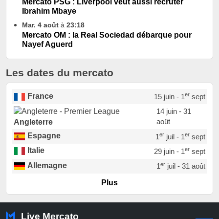
Mercato PSG : Liverpool veut aussi recruter
Ibrahim Mbaye
Mar. 4 août
à
23:18
Mercato OM : la Real Sociedad débarque pour
Nayef Aguerd
Les dates du mercato
er
France
15 juin - 1
sept
14 juin - 31
août
Angleterre
er
er
Espagne
1
juil - 1
sept
er
Italie
29 juin - 1
sept
er
Allemagne
1
juil - 31 août
er
Portugal
1
juil - 15 sept
Plus
Pays-Bas
22 juin - 2 sept
Turquie
22 juin - 4 sept
Live Mercato