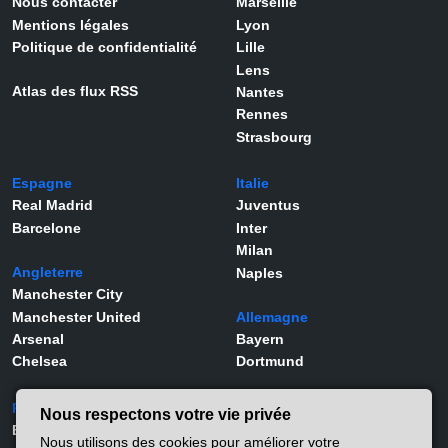
Nous contacter
Marseille
Mentions légales
Lyon
Politique de confidentialité
Lille
Lens
Atlas des flux RSS
Nantes
Rennes
Strasbourg
Espagne
Italie
Real Madrid
Juventus
Barcelone
Inter
Milan
Angleterre
Naples
Manchester City
Manchester United
Allemagne
Arsenal
Bayern
Chelsea
Dortmund
Portugal
Joueurs
Nous respectons votre vie privée
Benfica
Kylian Mbappé
Nous utilisons des cookies pour améliorer votre