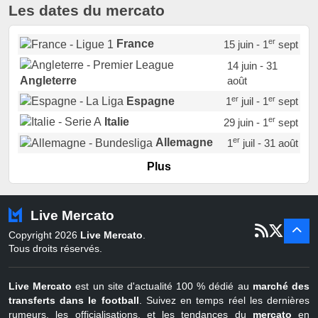
Les dates du mercato
er
France
15 juin - 1
sept
14 juin - 31
août
Angleterre
er
er
Espagne
1
juil - 1
sept
er
Italie
29 juin - 1
sept
er
Allemagne
1
juil - 31 août
er
Portugal
1
juil - 15 sept
Plus
Pays-Bas
22 juin - 2 sept
Turquie
22 juin - 4 sept
Live Mercato
er
1
juil - 31
Copyright 2026
Live Mercato
.
août
Belgique
Tous droits réservés.
Live Mercato
est un site d'actualité 100 % dédié au
marché des
transferts dans le football
. Suivez en temps réel les dernières
rumeurs, les officialisations, et les tendances du
mercato
en