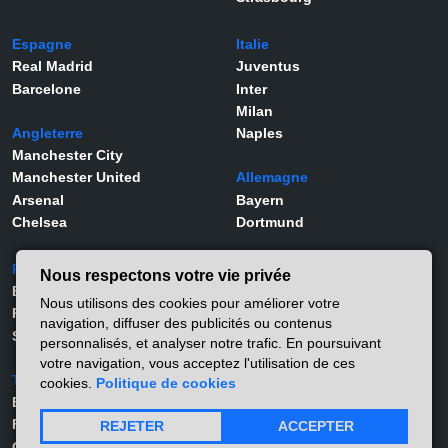
Espagne
Italie
Real Madrid
Juventus
Barcelone
Inter
Milan
Angleterre
Naples
Manchester City
Manchester United
Allemagne
Arsenal
Bayern
Chelsea
Dortmund
Portugal
Joueurs
Nous respectons votre vie privée
Benfica
Kylian Mbappé
Nous utilisons des cookies pour améliorer votre
Porto
Lamine Yamal
navigation, diffuser des publicités ou contenus
Sporting
Rodrygo
personnalisés, et analyser notre trafic. En poursuivant
Vinicius Jr
votre navigation, vous acceptez l'utilisation de ces
Turquie
Viktor Gyökeres
cookies.
Politique de cookies
Besiktas
Alexander Isak
Fernerbahçe
Matthis Abline
REJETER
ACCEPTER
Galatasaray
Lucas Stassin