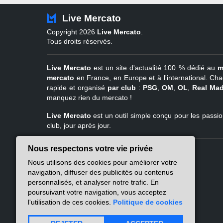
Live Mercato
Copyright 2026
Live Mercato
.
Tous droits réservés.
Live Mercato
est un site d'actualité 100 % dédié au
m
mercato
en France, en Europe et à l'international. Cha
rapide et organisé
par club
:
PSG
,
OM
,
OL
,
Real Mad
manquez rien du mercato !
Live Mercato
est un outil simple conçu pour les passion
club, jour après jour.
Nous respectons votre vie privée
Live Mercato
Ligue 1
Nous utilisons des cookies pour améliorer votre
A propos
PSG
navigation, diffuser des publicités ou contenus
Nous contacter
Marseille
personnalisés, et analyser notre trafic. En
Mentions légales
Lyon
poursuivant votre navigation, vous acceptez
Politique de
Lille
l'utilisation de ces cookies.
Politique de cookies
confidentialité
Lens
Nantes