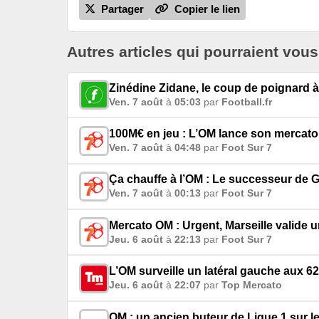
Partager
Copier le lien
Autres articles qui pourraient vous
Zinédine Zidane, le coup de poignard à
Ven. 7 août
à
05:03
par
Football.fr
100M€ en jeu : L’OM lance son mercato
Ven. 7 août
à
04:48
par
Foot Sur 7
Ça chauffe à l’OM : Le successeur de G
Ven. 7 août
à
00:13
par
Foot Sur 7
Mercato OM : Urgent, Marseille valide 
Jeu. 6 août
à
22:13
par
Foot Sur 7
L’OM surveille un latéral gauche aux 62
Jeu. 6 août
à
22:07
par
Top Mercato
OM : un ancien buteur de Ligue 1 sur l