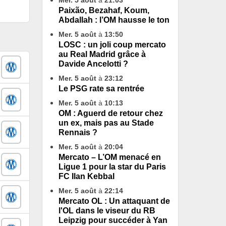
Mer. 5 août
à
21:03
Paixão, Bezahaf, Koum,
Abdallah : l’OM hausse le ton
Mer. 5 août
à
13:50
LOSC : un joli coup mercato
au Real Madrid grâce à
Davide Ancelotti ?
Mer. 5 août
à
23:12
Le PSG rate sa rentrée
Mer. 5 août
à
10:13
OM : Aguerd de retour chez
un ex, mais pas au Stade
Rennais ?
Mer. 5 août
à
20:04
Mercato – L’OM menacé en
Ligue 1 pour la star du Paris
FC Ilan Kebbal
Mer. 5 août
à
22:14
Mercato OL : Un attaquant de
l'OL dans le viseur du RB
Leipzig pour succéder à Yan