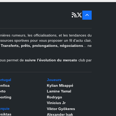
Portugal
22 juin - 2
sept
Pays-Bas
22 juin - 4
sept
Turquie
nières rumeurs, les officialisations, et les tendances du
er
1
juil -
urces sportives pour vous proposer un fil d'actu clair,
31 août
.
Transferts, prêts, prolongations, négociations
... ne
Belgique
l vous permet de
suivre l’évolution du mercato
club par
rtugal
Joueurs
nfica
Kylian Mbappé
rto
Lamine Yamal
orting
Rodrygo
Vinicius Jr
rquie
Viktor Gyökeres
siktas
Alexander Isak