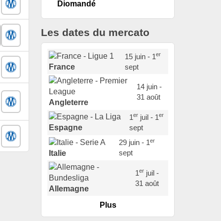
Diomandé
Les dates du mercato
er
15 juin - 1
sept
France
14 juin -
31 août
Angleterre
er
er
1
juil - 1
sept
Espagne
er
29 juin - 1
sept
Italie
er
1
juil -
31 août
Allemagne
Plus
er
1
juil -
15 sept