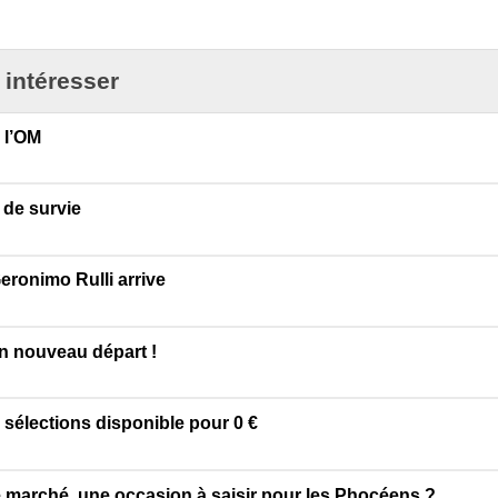
 intéresser
 l’OM
 de survie
eronimo Rulli arrive
un nouveau départ !
 sélections disponible pour 0 €
e marché, une occasion à saisir pour les Phocéens ?