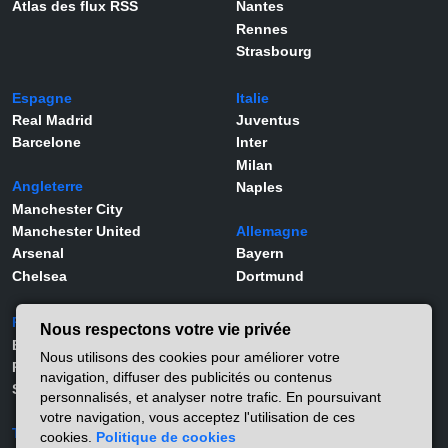
Atlas des flux RSS
Nantes
Rennes
Strasbourg
Espagne
Italie
Real Madrid
Juventus
Barcelone
Inter
Milan
Angleterre
Naples
Manchester City
Manchester United
Allemagne
Arsenal
Bayern
Chelsea
Dortmund
Portugal
Joueurs
Nous respectons votre vie privée
Benfica
Kylian Mbappé
Nous utilisons des cookies pour améliorer votre
Porto
Lamine Yamal
navigation, diffuser des publicités ou contenus
Sporting
Rodrygo
personnalisés, et analyser notre trafic. En poursuivant
Vinicius Jr
votre navigation, vous acceptez l'utilisation de ces
Turquie
Viktor Gyökeres
cookies.
Politique de cookies