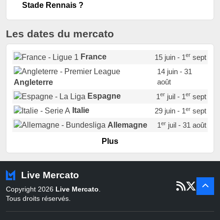
Stade Rennais ?
Les dates du mercato
er
France
15 juin - 1
sept
14 juin - 31
août
Angleterre
er
er
Espagne
1
juil - 1
sept
er
Italie
29 juin - 1
sept
er
Allemagne
1
juil - 31 août
er
Portugal
1
juil - 15 sept
Plus
Pays-Bas
22 juin - 2 sept
Turquie
22 juin - 4 sept
Live Mercato
er
1
juil - 31
Copyright 2026
Live Mercato
.
août
Belgique
Tous droits réservés.