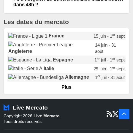
dans 48h ?
Les dates du mercato
er
France
15 juin - 1
sept
14 juin - 31
août
Angleterre
er
er
Espagne
1
juil - 1
sept
er
Italie
29 juin - 1
sept
er
Allemagne
1
juil - 31 août
er
Portugal
1
juil - 15 sept
Plus
Pays-Bas
22 juin - 2 sept
Turquie
22 juin - 4 sept
Live Mercato
er
1
juil - 31
Copyright 2026
Live Mercato
.
août
Belgique
Tous droits réservés.