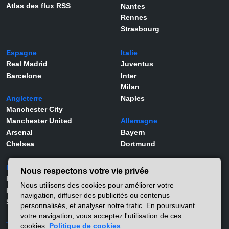
Atlas des flux RSS
Nantes
Rennes
Strasbourg
Espagne
Italie
Real Madrid
Juventus
Barcelone
Inter
Milan
Angleterre
Naples
Manchester City
Manchester United
Allemagne
Arsenal
Bayern
Chelsea
Dortmund
Portugal
Joueurs
Nous respectons votre vie privée
Benfica
Kylian Mbappé
Nous utilisons des cookies pour améliorer votre
Porto
Lamine Yamal
navigation, diffuser des publicités ou contenus
Sporting
Rodrygo
personnalisés, et analyser notre trafic. En poursuivant
Vinicius Jr
votre navigation, vous acceptez l'utilisation de ces
Turquie
Viktor Gyökeres
cookies.
Politique de cookies