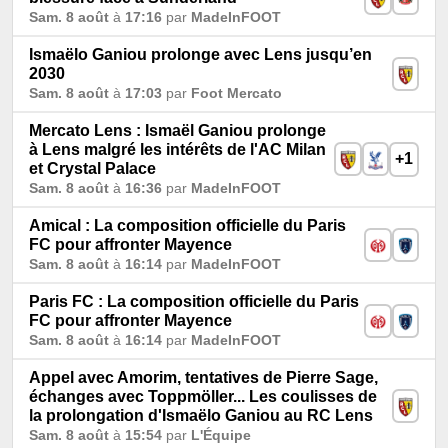
Sam. 8 août
à
17:16
par
MadeInFOOT
Ismaëlo Ganiou prolonge avec Lens jusqu’en
2030
Sam. 8 août
à
17:03
par
Foot Mercato
Mercato Lens : Ismaël Ganiou prolonge
à Lens malgré les intérêts de l'AC Milan
+1
et Crystal Palace
Sam. 8 août
à
16:36
par
MadeInFOOT
Amical : La composition officielle du Paris
FC pour affronter Mayence
Sam. 8 août
à
16:14
par
MadeInFOOT
Paris FC : La composition officielle du Paris
FC pour affronter Mayence
Sam. 8 août
à
16:14
par
MadeInFOOT
Appel avec Amorim, tentatives de Pierre Sage,
échanges avec Toppmöller... Les coulisses de
la prolongation d'Ismaëlo Ganiou au RC Lens
Sam. 8 août
à
15:54
par
L'Équipe