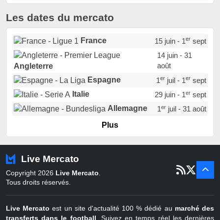
Les dates du mercato
er
France
15 juin - 1
sept
14 juin - 31
août
Angleterre
er
er
Espagne
1
juil - 1
sept
er
Italie
29 juin - 1
sept
er
Allemagne
1
juil - 31 août
er
Portugal
1
juil - 15 sept
Plus
Pays-Bas
22 juin - 2 sept
Turquie
22 juin - 4 sept
Live Mercato
er
1
juil - 31
Copyright 2026
Live Mercato
.
août
Belgique
Tous droits réservés.
Live Mercato
est un site d'actualité 100 % dédié au
marché des
transferts dans le football
. Suivez en temps réel les dernières