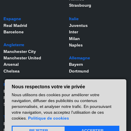
Strasbourg
Espagne
Italie
Real Madrid
Juventus
Barcelone
Inter
Milan
Angleterre
Naples
Manchester City
Manchester United
Allemagne
Arsenal
Bayern
Chelsea
Dortmund
Portugal
Joueurs
Nous respectons votre vie privée
Benfica
Kylian Mbappé
Nous utilisons des cookies pour améliorer votre
Porto
Lamine Yamal
navigation, diffuser des publicités ou contenus
Sporting
Rodrygo
personnalisés, et analyser notre trafic. En poursuivant
Vinicius Jr
votre navigation, vous acceptez l'utilisation de ces
Turquie
Viktor Gyökeres
cookies.
Politique de cookies
Besiktas
Alexander Isak
Fernerbahçe
Matthis Abline
REJETER
ACCEPTER