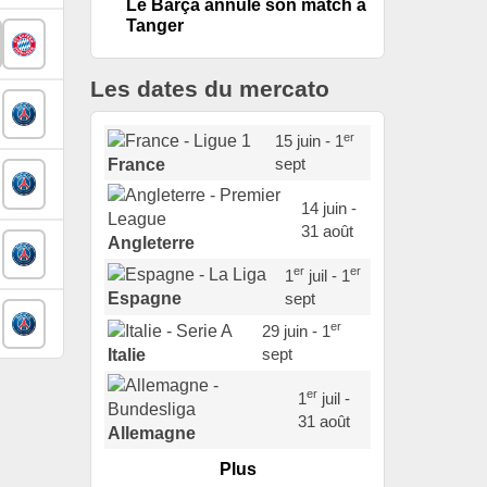
Le Barça annule son match à
Tanger
Les dates du mercato
er
15 juin - 1
sept
France
14 juin -
31 août
Angleterre
er
er
1
juil - 1
sept
Espagne
er
29 juin - 1
sept
Italie
er
1
juil -
31 août
Allemagne
Plus
er
1
juil -