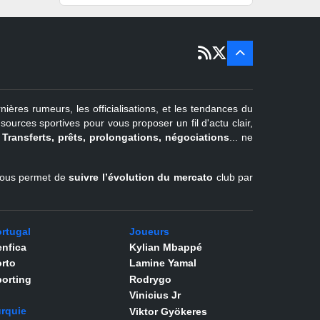
15 sept
Portugal
22 juin - 2
sept
Pays-Bas
22 juin - 4
sept
Turquie
nières rumeurs, les officialisations, et les tendances du
er
1
juil -
urces sportives pour vous proposer un fil d'actu clair,
31 août
.
Transferts, prêts, prolongations, négociations
... ne
Belgique
l vous permet de
suivre l’évolution du mercato
club par
rtugal
Joueurs
nfica
Kylian Mbappé
rto
Lamine Yamal
orting
Rodrygo
Vinicius Jr
rquie
Viktor Gyökeres