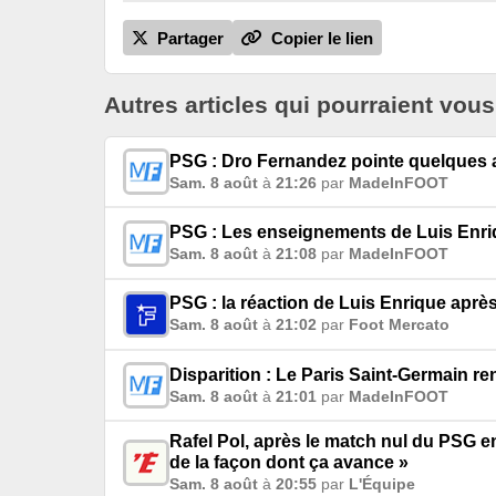
Partager
Copier le lien
Autres articles qui pourraient vous
PSG : Dro Fernandez pointe quelques a
Sam. 8 août
à
21:26
par
MadeInFOOT
PSG : Les enseignements de Luis Enriq
Sam. 8 août
à
21:08
par
MadeInFOOT
PSG : la réaction de Luis Enrique aprè
Sam. 8 août
à
21:02
par
Foot Mercato
Disparition : Le Paris Saint-Germain 
Sam. 8 août
à
21:01
par
MadeInFOOT
Rafel Pol, après le match nul du PSG e
de la façon dont ça avance »
Sam. 8 août
à
20:55
par
L'Équipe