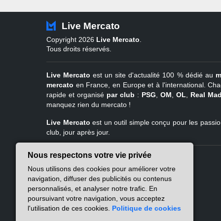
Live Mercato
Copyright 2026
Live Mercato
.
Tous droits réservés.
Live Mercato
est un site d'actualité 100 % dédié au
m
mercato
en France, en Europe et à l'international. Cha
rapide et organisé
par club
:
PSG
,
OM
,
OL
,
Real Mad
manquez rien du mercato !
Live Mercato
est un outil simple conçu pour les passion
club, jour après jour.
Nous respectons votre vie privée
Live Mercato
Ligue 1
Nous utilisons des cookies pour améliorer votre
A propos
PSG
navigation, diffuser des publicités ou contenus
Nous contacter
Marseille
personnalisés, et analyser notre trafic. En
Mentions légales
Lyon
poursuivant votre navigation, vous acceptez
Politique de
Lille
l'utilisation de ces cookies.
Politique de cookies
confidentialité
Lens