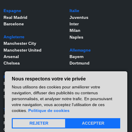
Espagne
Italie
Real Madrid
Juventus
Barcelone
Inter
Milan
Angleterre
Naples
Manchester City
Manchester United
Allemagne
Arsenal
Bayern
Chelsea
Dortmund
Portugal
Joueurs
Nous respectons votre vie privée
Benfica
Kylian Mbappé
Nous utilisons des cookies pour améliorer votre
Porto
Lamine Yamal
navigation, diffuser des publicités ou contenus
Sporting
Rodrygo
personnalisés, et analyser notre trafic. En poursuivant
Vinicius Jr
votre navigation, vous acceptez l'utilisation de ces
Turquie
Viktor Gyökeres
cookies.
Politique de cookies
Besiktas
Alexander Isak
Fernerbahçe
Matthis Abline
REJETER
ACCEPTER
Galatasaray
Lucas Stassin