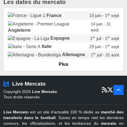
Les dates du mercato
er
France
15 juin - 1
sept
14 juin - 31
août
Angleterre
er
er
Espagne
1
juil - 1
sept
er
Italie
29 juin - 1
sept
er
Allemagne
1
juil - 31 août
er
Portugal
1
juil - 15 sept
Plus
Pays-Bas
22 juin - 2 sept
Turquie
22 juin - 4 sept
Live Mercato
er
1
juil - 31
Copyright 2026
Live Mercato
.
août
Belgique
Tous droits réservés.
Live Mercato
est un site d'actualité 100 % dédié au
marché des
transferts dans le football
. Suivez en temps réel les dernières
rumeurs, les officialisations, et les tendances du
mercato
en