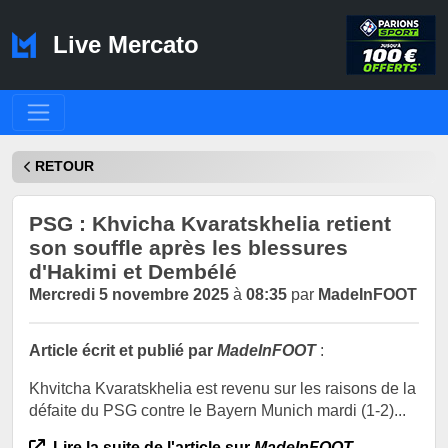
Live Mercato
RETOUR
PSG : Khvicha Kvaratskhelia retient
son souffle après les blessures
d'Hakimi et Dembélé
Mercredi 5 novembre 2025
à
08:35
par
MadeInFOOT
Article écrit et publié par
MadeInFOOT
:
Khvitcha Kvaratskhelia est revenu sur les raisons de la
défaite du PSG contre le Bayern Munich mardi (1-2)...
Lire la suite de l'article sur
MadeInFOOT