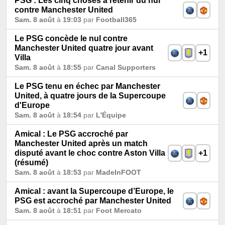
PSG : Les cinq choses à retenir du nul
contre Manchester United
Sam. 8 août
à
19:03
par
Football365
Le PSG concède le nul contre
Manchester United quatre jour avant
+1
Villa
Sam. 8 août
à
18:55
par
Canal Supporters
Le PSG tenu en échec par Manchester
United, à quatre jours de la Supercoupe
d'Europe
Sam. 8 août
à
18:54
par
L'Équipe
Amical : Le PSG accroché par
Manchester United après un match
disputé avant le choc contre Aston Villa
+1
(résumé)
Sam. 8 août
à
18:53
par
MadeInFOOT
Amical : avant la Supercoupe d’Europe, le
PSG est accroché par Manchester United
Sam. 8 août
à
18:51
par
Foot Mercato