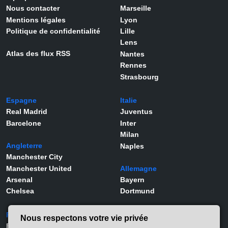
Nous contacter
Marseille
Mentions légales
Lyon
Politique de confidentialité
Lille
Lens
Atlas des flux RSS
Nantes
Rennes
Strasbourg
Espagne
Italie
Real Madrid
Juventus
Barcelone
Inter
Milan
Angleterre
Naples
Manchester City
Manchester United
Allemagne
Arsenal
Bayern
Chelsea
Dortmund
Portugal
Joueurs
Nous respectons votre vie privée
Benfica
Kylian Mbappé