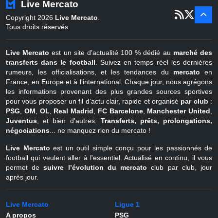
Live Mercato
er
1
juil - 31
Copyright 2026
Live Mercato
.
août
Belgique
Tous droits réservés.
Live Mercato
est un site d'actualité 100 % dédié au
marché des
transferts dans le football
. Suivez en temps réel les dernières
rumeurs, les officialisations, et les tendances du
mercato
en
France, en Europe et à l'international. Chaque jour, nous agrégons
les informations provenant des plus grandes sources sportives
pour vous proposer un fil d'actu clair, rapide et organisé
par club
:
PSG
,
OM
,
OL
,
Real Madrid
,
FC Barcelone
,
Manchester United
,
Juventus
, et bien d'autres.
Transferts, prêts, prolongations,
négociations
... ne manquez rien du mercato !
Live Mercato
est un outil simple conçu pour les passionnés de
football qui veulent aller à l'essentiel. Actualisé en continu, il vous
permet de
suivre l’évolution du mercato
club par club, jour
après jour.
Live Mercato
Ligue 1
A propos
PSG