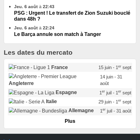
Jeu. 6 août
à
22:43
PSG : Urgent ! Le transfert de Zion Suzuki bouclé
dans 48h ?
Jeu. 6 août
à
22:24
Le Barça annule son match à Tanger
Les dates du mercato
er
France
15 juin - 1
sept
14 juin - 31
août
Angleterre
er
er
Espagne
1
juil - 1
sept
er
Italie
29 juin - 1
sept
er
Allemagne
1
juil - 31 août
er
Portugal
1
juil - 15 sept
Plus
Pays-Bas
22 juin - 2 sept
Turquie
22 juin - 4 sept