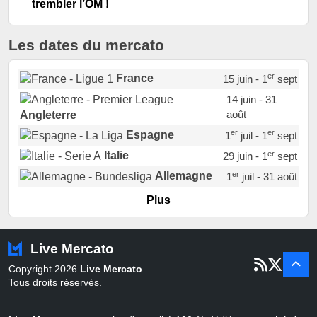
trembler l’OM !
Les dates du mercato
er
France
15 juin - 1
sept
14 juin - 31
août
Angleterre
er
er
Espagne
1
juil - 1
sept
er
Italie
29 juin - 1
sept
er
Allemagne
1
juil - 31 août
er
Portugal
1
juil - 15 sept
Plus
Pays-Bas
22 juin - 2 sept
Turquie
22 juin - 4 sept
Live Mercato
er
1
juil - 31
Copyright 2026
Live Mercato
.
août
Belgique
Tous droits réservés.