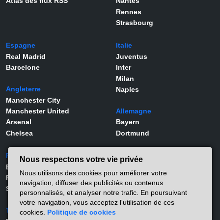
Atlas des flux RSS
Nantes
Rennes
Strasbourg
Espagne
Italie
Real Madrid
Juventus
Barcelone
Inter
Milan
Angleterre
Naples
Manchester City
Manchester United
Allemagne
Arsenal
Bayern
Chelsea
Dortmund
Portugal
Joueurs
Nous respectons votre vie privée
Benfica
Kylian Mbappé
Nous utilisons des cookies pour améliorer votre
Porto
Lamine Yamal
navigation, diffuser des publicités ou contenus
Sporting
Rodrygo
personnalisés, et analyser notre trafic. En poursuivant
Vinicius Jr
votre navigation, vous acceptez l'utilisation de ces
Turquie
Viktor Gyökeres
cookies.
Politique de cookies