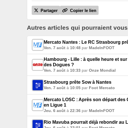
Partager
Copier le lien
Autres articles qui pourraient vous
Mercato Nantes : Le RC Strasbourg prêt
Ven. 7 août
à
10:48
par
MadeInFOOT
Hambourg - Lille : à quelle heure et su
des Dogues ?
Ven. 7 août
à
10:33
par
Onze Mondial
Strasbourg prête Sow à Nantes
Ven. 7 août
à
10:05
par
Foot Mercato
Mercato LOSC : Après son départ des 
en Ligue 1
Jeu. 6 août
à
22:36
par
MadeInFOOT
Rio Mavuba pourrait déjà rebondir au
Jeu. 6 août
à
22:01
par
Foot Mercato