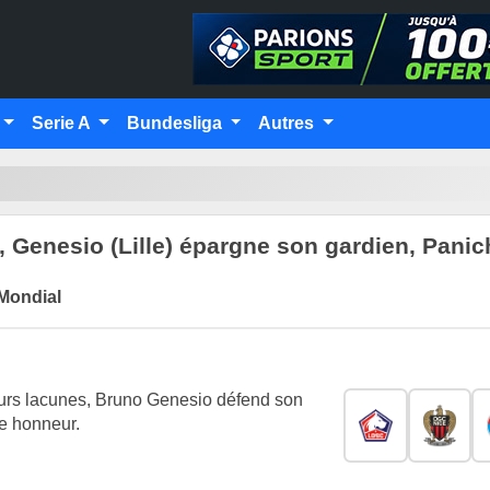
Serie A
Bundesliga
Autres
 Genesio (Lille) épargne son gardien, Panich
Mondial
eurs lacunes, Bruno Genesio défend son
ue honneur.