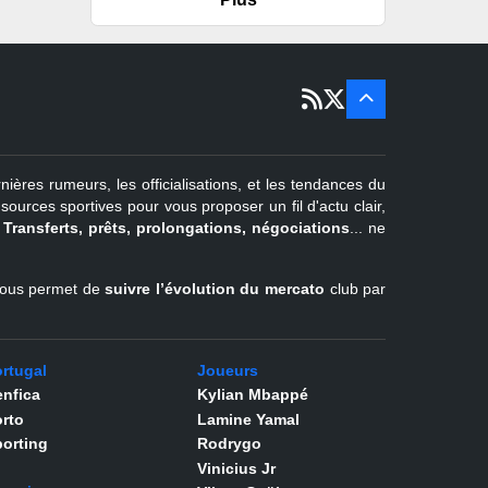
er
1
juil -
15 sept
Portugal
22 juin - 2
sept
Pays-Bas
22 juin - 4
sept
Turquie
nières rumeurs, les officialisations, et les tendances du
er
1
juil -
urces sportives pour vous proposer un fil d'actu clair,
31 août
.
Transferts, prêts, prolongations, négociations
... ne
Belgique
l vous permet de
suivre l’évolution du mercato
club par
rtugal
Joueurs
nfica
Kylian Mbappé
rto
Lamine Yamal
orting
Rodrygo
Vinicius Jr