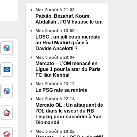
Mer. 5 août
à
21:03
Paixão, Bezahaf, Koum,
Abdallah : l’OM hausse le ton
Mer. 5 août
à
13:50
LOSC : un joli coup mercato
au Real Madrid grâce à
Davide Ancelotti ?
Mer. 5 août
à
20:04
Mercato – L’OM menacé en
Ligue 1 pour la star du Paris
FC Ilan Kebbal
Mer. 5 août
à
23:12
Le PSG rate sa rentrée
Mer. 5 août
à
22:14
Mercato OL : Un attaquant de
l'OL dans le viseur du RB
Leipzig pour succéder à Yan
Diomandé
Mer. 5 août
à
18:22