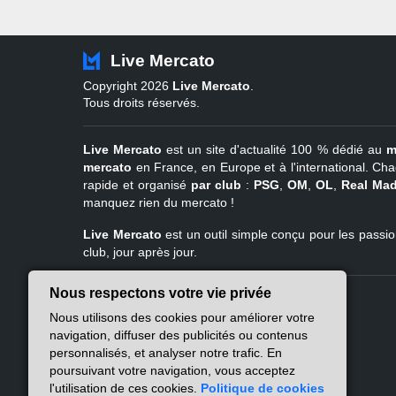
Live Mercato
Copyright 2026
Live Mercato
.
Tous droits réservés.
Live Mercato
est un site d'actualité 100 % dédié au
m
mercato
en France, en Europe et à l'international. Cha
rapide et organisé
par club
:
PSG
,
OM
,
OL
,
Real Mad
manquez rien du mercato !
Live Mercato
est un outil simple conçu pour les passion
club, jour après jour.
Nous respectons votre vie privée
Live Mercato
Ligue 1
Nous utilisons des cookies pour améliorer votre
A propos
PSG
navigation, diffuser des publicités ou contenus
Nous contacter
Marseille
personnalisés, et analyser notre trafic. En
Mentions légales
Lyon
poursuivant votre navigation, vous acceptez
Politique de
Lille
l'utilisation de ces cookies.
Politique de cookies