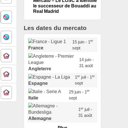
Mercato – Le LOSC a identifié
le successeur de Bouaddi au
Real Madrid
Les dates du mercato
er
15 juin - 1
sept
France
14 juin -
31 août
Angleterre
er
er
1
juil - 1
sept
Espagne
er
29 juin - 1
sept
Italie
er
1
juil -
31 août
Allemagne
Plus