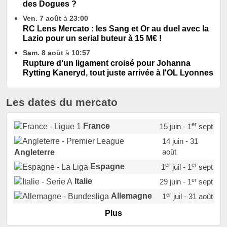
des Dogues ?
Ven. 7 août
à
23:00
RC Lens Mercato : les Sang et Or au duel avec la
Lazio pour un serial buteur à 15 M€ !
Sam. 8 août
à
10:57
Rupture d'un ligament croisé pour Johanna
Rytting Kaneryd, tout juste arrivée à l'OL Lyonnes
Les dates du mercato
er
France
15 juin - 1
sept
14 juin - 31
août
Angleterre
er
er
Espagne
1
juil - 1
sept
er
Italie
29 juin - 1
sept
er
Allemagne
1
juil - 31 août
er
Portugal
1
juil - 15 sept
Plus
Pays-Bas
22 juin - 2 sept