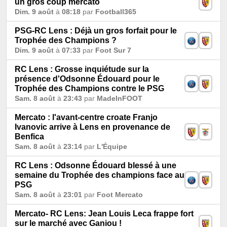
un gros coup mercato
Dim. 9 août
à
08:18
par
Football365
PSG-RC Lens : Déjà un gros forfait pour le
Trophée des Champions ?
Dim. 9 août
à
07:33
par
Foot Sur 7
RC Lens : Grosse inquiétude sur la
présence d'Odsonne Édouard pour le
Trophée des Champions contre le PSG
Sam. 8 août
à
23:43
par
MadeInFOOT
Mercato : l'avant-centre croate Franjo
Ivanovic arrive à Lens en provenance de
Benfica
Sam. 8 août
à
23:14
par
L'Équipe
RC Lens : Odsonne Édouard blessé à une
semaine du Trophée des champions face au
PSG
Sam. 8 août
à
23:01
par
Foot Mercato
Mercato- RC Lens: Jean Louis Leca frappe fort
sur le marché avec Ganiou !