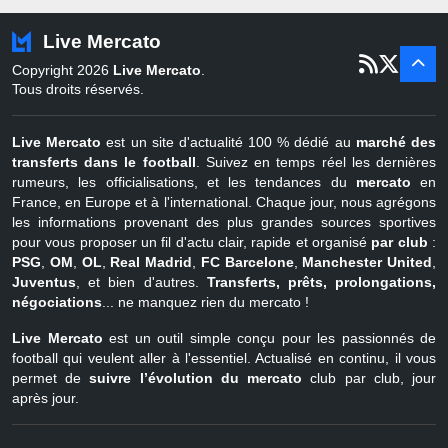
Turquie
22 juin - 4 sept
Live Mercato
er
1
juil - 31
Copyright 2026
Live Mercato
.
août
Belgique
Tous droits réservés.
Live Mercato
est un site d'actualité 100 % dédié au
marché des
transferts dans le football
. Suivez en temps réel les dernières
rumeurs, les officialisations, et les tendances du
mercato
en
France, en Europe et à l'international. Chaque jour, nous agrégons
les informations provenant des plus grandes sources sportives
pour vous proposer un fil d'actu clair, rapide et organisé
par club
:
PSG
,
OM
,
OL
,
Real Madrid
,
FC Barcelone
,
Manchester United
,
Juventus
, et bien d'autres.
Transferts, prêts, prolongations,
négociations
... ne manquez rien du mercato !
Live Mercato
est un outil simple conçu pour les passionnés de
football qui veulent aller à l'essentiel. Actualisé en continu, il vous
permet de
suivre l’évolution du mercato
club par club, jour
après jour.