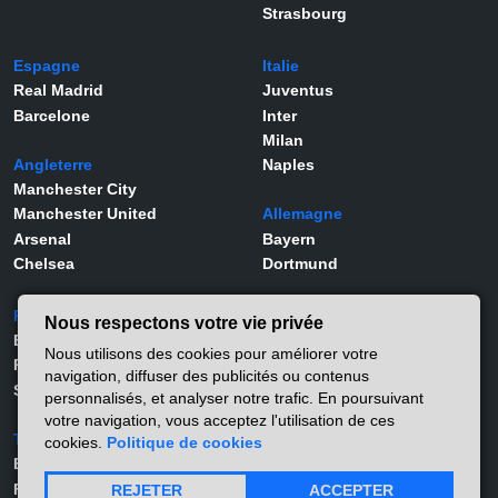
Strasbourg
Espagne
Italie
Real Madrid
Juventus
Barcelone
Inter
Milan
Angleterre
Naples
Manchester City
Manchester United
Allemagne
Arsenal
Bayern
Chelsea
Dortmund
Portugal
Joueurs
Nous respectons votre vie privée
Benfica
Kylian Mbappé
Nous utilisons des cookies pour améliorer votre
Porto
Lamine Yamal
navigation, diffuser des publicités ou contenus
Sporting
Rodrygo
personnalisés, et analyser notre trafic. En poursuivant
Vinicius Jr
votre navigation, vous acceptez l'utilisation de ces
Turquie
Viktor Gyökeres
cookies.
Politique de cookies
Besiktas
Alexander Isak
Fernerbahçe
Matthis Abline
REJETER
ACCEPTER