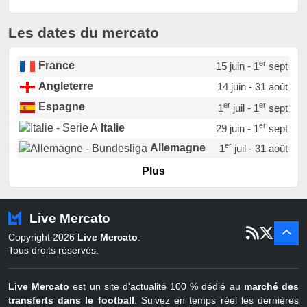
Les dates du mercato
er
France
15 juin - 1
sept
Angleterre
14 juin - 31 août
er
er
Espagne
1
juil - 1
sept
er
Italie
29 juin - 1
sept
er
Allemagne
1
juil - 31 août
er
Portugal
1
juil - 15 sept
Plus
Pays-Bas
22 juin - 2 sept
Turquie
22 juin - 4 sept
Live Mercato
er
1
juil - 31
Copyright 2026
Live Mercato
.
août
Belgique
Tous droits réservés.
Live Mercato
est un site d'actualité 100 % dédié au
marché des
transferts dans le football
. Suivez en temps réel les dernières