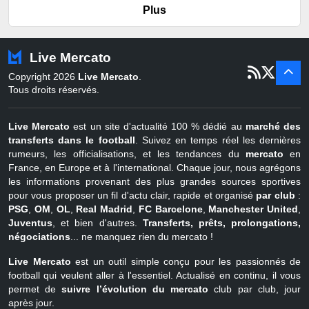
er
Portugal
1
juil - 15 sept
Plus
Pays-Bas
22 juin - 2 sept
Turquie
22 juin - 4 sept
Live Mercato
er
1
juil - 31
Copyright 2026
Live Mercato
.
août
Belgique
Tous droits réservés.
Live Mercato
est un site d'actualité 100 % dédié au
marché des
transferts dans le football
. Suivez en temps réel les dernières
rumeurs, les officialisations, et les tendances du
mercato
en
France, en Europe et à l'international. Chaque jour, nous agrégons
les informations provenant des plus grandes sources sportives
pour vous proposer un fil d'actu clair, rapide et organisé
par club
:
PSG
,
OM
,
OL
,
Real Madrid
,
FC Barcelone
,
Manchester United
,
Juventus
, et bien d'autres.
Transferts, prêts, prolongations,
négociations
... ne manquez rien du mercato !
Live Mercato
est un outil simple conçu pour les passionnés de
football qui veulent aller à l'essentiel. Actualisé en continu, il vous
permet de
suivre l’évolution du mercato
club par club, jour
après jour.