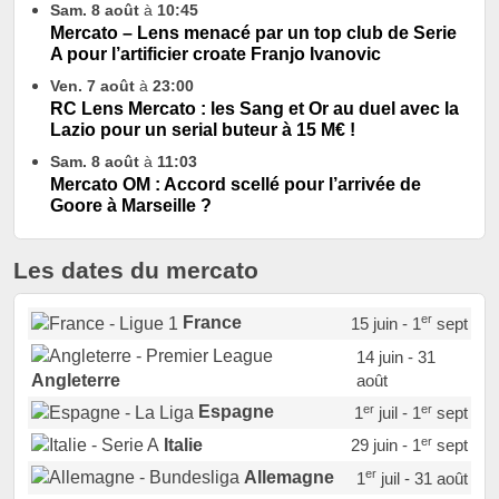
Sam. 8 août
à
10:45
Mercato – Lens menacé par un top club de Serie
A pour l’artificier croate Franjo Ivanovic
Ven. 7 août
à
23:00
RC Lens Mercato : les Sang et Or au duel avec la
Lazio pour un serial buteur à 15 M€ !
Sam. 8 août
à
11:03
Mercato OM : Accord scellé pour l’arrivée de
Goore à Marseille ?
Les dates du mercato
er
France
15 juin - 1
sept
14 juin - 31
août
Angleterre
er
er
Espagne
1
juil - 1
sept
er
Italie
29 juin - 1
sept
er
Allemagne
1
juil - 31 août