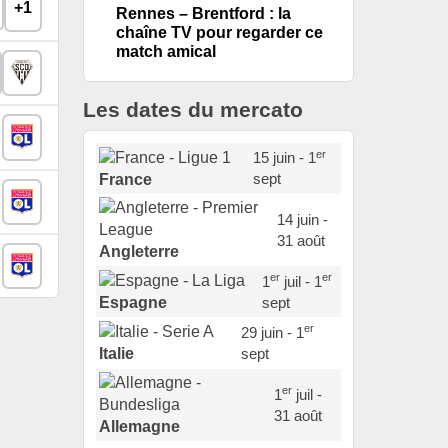
+1
Rennes – Brentford : la
chaîne TV pour regarder ce
match amical
Les dates du mercato
er
15 juin - 1
sept
France
14 juin -
31 août
Angleterre
er
er
1
juil - 1
sept
Espagne
er
29 juin - 1
sept
Italie
er
1
juil -
31 août
Allemagne