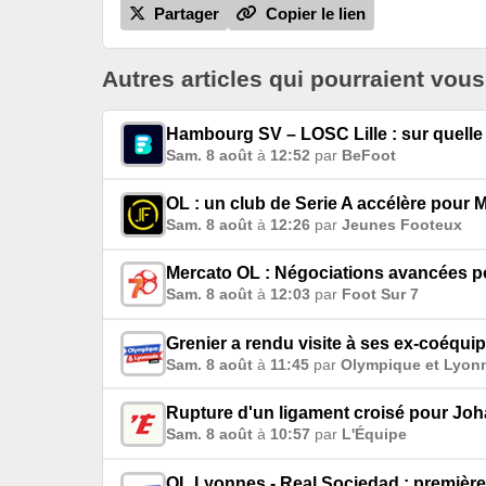
Partager
Copier le lien
Autres articles qui pourraient vous
Hambourg SV – LOSC Lille : sur quelle 
Sam. 8 août
à
12:52
par
BeFoot
OL : un club de Serie A accélère pour Ma
Sam. 8 août
à
12:26
par
Jeunes Footeux
Mercato OL : Négociations avancées p
Sam. 8 août
à
12:03
par
Foot Sur 7
Grenier a rendu visite à ses ex-coéquip
Sam. 8 août
à
11:45
par
Olympique et Lyon
Rupture d'un ligament croisé pour Joha
Sam. 8 août
à
10:57
par
L'Équipe
OL Lyonnes - Real Sociedad : première t