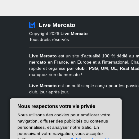
Live Mercato
Copyright 2026
Live Mercato
.
Tous droits réservés.
Live Mercato
est un site d'actualité 100 % dédié au
m
mercato
en France, en Europe et à l'international. Cha
rapide et organisé
par club
:
PSG
,
OM
,
OL
,
Real Mad
manquez rien du mercato !
Live Mercato
est un outil simple conçu pour les passion
club, jour après jour.
Nous respectons votre vie privée
Live Mercato
Ligue 1
Nous utilisons des cookies pour améliorer votre
A propos
PSG
navigation, diffuser des publicités ou contenus
Nous contacter
Marseille
personnalisés, et analyser notre trafic. En
Mentions légales
Lyon
poursuivant votre navigation, vous acceptez
Politique de
Lille