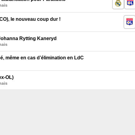
nais
CO), le nouveau coup dur !
 Johanna Rytting Kaneryd
nais
é, même en cas d’élimination en LdC
ex-OL)
nais