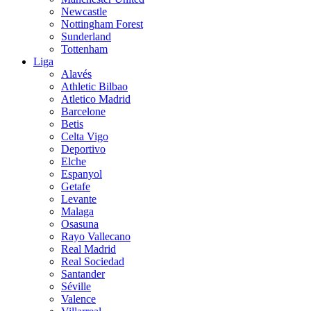
Newcastle
Nottingham Forest
Sunderland
Tottenham
Liga
Alavés
Athletic Bilbao
Atletico Madrid
Barcelone
Betis
Celta Vigo
Deportivo
Elche
Espanyol
Getafe
Levante
Malaga
Osasuna
Rayo Vallecano
Real Madrid
Real Sociedad
Santander
Séville
Valence