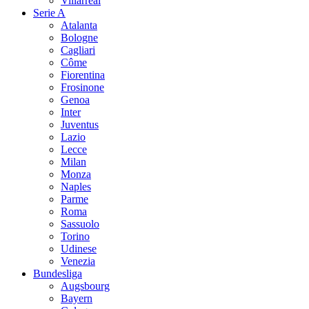
Villarreal
Serie A
Atalanta
Bologne
Cagliari
Côme
Fiorentina
Frosinone
Genoa
Inter
Juventus
Lazio
Lecce
Milan
Monza
Naples
Parme
Roma
Sassuolo
Torino
Udinese
Venezia
Bundesliga
Augsbourg
Bayern