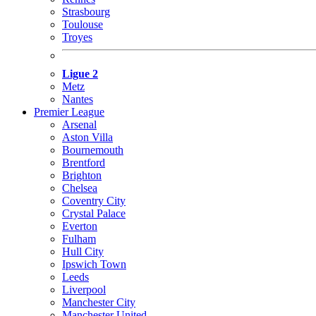
Strasbourg
Toulouse
Troyes
Ligue 2
Metz
Nantes
Premier League
Arsenal
Aston Villa
Bournemouth
Brentford
Brighton
Chelsea
Coventry City
Crystal Palace
Everton
Fulham
Hull City
Ipswich Town
Leeds
Liverpool
Manchester City
Manchester United