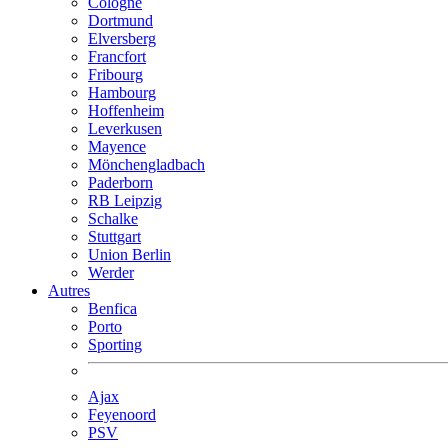
Cologne
Dortmund
Elversberg
Francfort
Fribourg
Hambourg
Hoffenheim
Leverkusen
Mayence
Mönchengladbach
Paderborn
RB Leipzig
Schalke
Stuttgart
Union Berlin
Werder
Autres
Benfica
Porto
Sporting
Ajax
Feyenoord
PSV