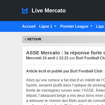
Live Mercato
Accueil
Ligue 1
Premier League
Liga
RETOUR
ASSE Mercato : la réponse forte 
Mercredi 15 avril
à
12:21
par
But! Football Cl
Article écrit et publié par
But! Football Club
:
Alors qu’une rumeur a fait état d’un intérêt de l
Sports, seraient plutôt dans l’optique de prolo
forme de montagnes russes avec l’ASSE. Retenu 
départ, l’attaquant belge a mis deux bons mois 
à retrouver le chemin des filets avant de conna