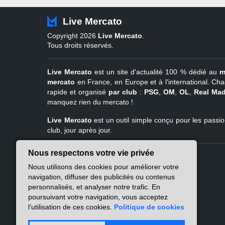
Live Mercato
Copyright 2026
Live Mercato
.
Tous droits réservés.
Live Mercato
est un site d'actualité 100 % dédié au
m
mercato
en France, en Europe et à l'international. Cha
rapide et organisé
par club
:
PSG
,
OM
,
OL
,
Real Mad
manquez rien du mercato !
Live Mercato
est un outil simple conçu pour les passion
club, jour après jour.
Nous respectons votre vie privée
Live Mercato
Ligue 1
Nous utilisons des cookies pour améliorer votre
A propos
PSG
navigation, diffuser des publicités ou contenus
Nous contacter
Marseille
personnalisés, et analyser notre trafic. En
Mentions légales
Lyon
poursuivant votre navigation, vous acceptez
Politique de
Lille
l'utilisation de ces cookies.
Politique de cookies
confidentialité
Lens