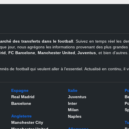
arché des transferts dans le football
. Suivez en temps réel les der
que jour, nous agrégons les informations provenant des plus grandes so
rid
,
FC Barcelone
,
Manchester United
,
Juventus
, et bien d'autres
nés de football qui veulent aller à l'essentiel. Actualisé en continu, i
Espagne
Italie
Po
Real Madrid
Juventus
Be
Barcelone
Inter
Po
Milan
Sp
Angleterre
Naples
Manchester City
Tu
Manchester United
Allemagne
Be