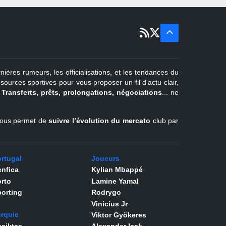
15 sept
Portugal
22 juin - 2
sept
Pays-Bas
22 juin - 4
sept
Turquie
nières rumeurs, les officialisations, et les tendances du
er
1
juil -
urces sportives pour vous proposer un fil d'actu clair,
31 août
.
Transferts, prêts, prolongations, négociations
... ne
Belgique
l vous permet de
suivre l’évolution du mercato
club par
rtugal
Joueurs
nfica
Kylian Mbappé
rto
Lamine Yamal
orting
Rodrygo
Vinicius Jr
rquie
Viktor Gyökeres
siktas