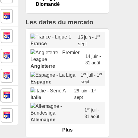
Diomandé
Les dates du mercato
er
15 juin - 1
sept
France
14 juin -
31 août
Angleterre
er
er
1
juil - 1
sept
Espagne
er
29 juin - 1
sept
Italie
er
1
juil -
31 août
Allemagne
Plus
er
1
juil -