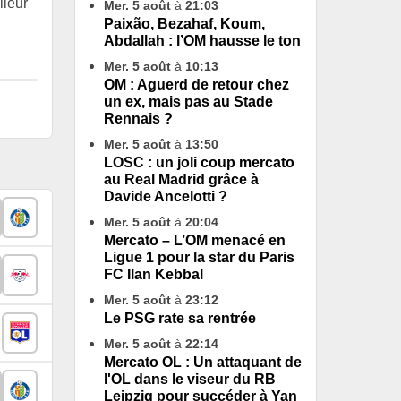
lleur
Mer. 5 août
à
21:03
Paixão, Bezahaf, Koum,
Abdallah : l’OM hausse le ton
Mer. 5 août
à
10:13
OM : Aguerd de retour chez
un ex, mais pas au Stade
Rennais ?
Mer. 5 août
à
13:50
LOSC : un joli coup mercato
au Real Madrid grâce à
Davide Ancelotti ?
Mer. 5 août
à
20:04
Mercato – L’OM menacé en
Ligue 1 pour la star du Paris
FC Ilan Kebbal
Mer. 5 août
à
23:12
Le PSG rate sa rentrée
Mer. 5 août
à
22:14
Mercato OL : Un attaquant de
l'OL dans le viseur du RB
Leipzig pour succéder à Yan