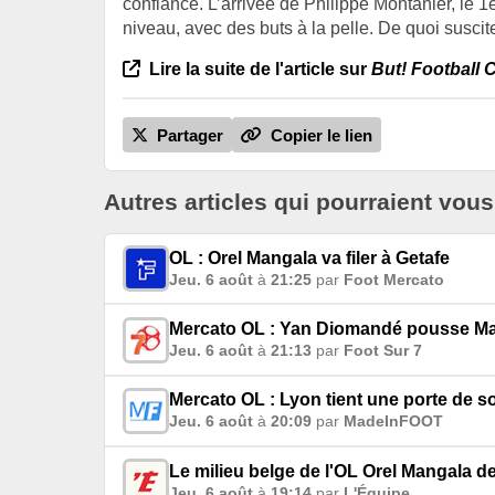
confiance. L’arrivée de Philippe Montanier, le 1e
niveau, avec des buts à la pelle. De quoi suscite
Lire la suite de l'article sur
But! Football 
Partager
Copier le lien
Autres articles qui pourraient vous
OL : Orel Mangala va filer à Getafe
Jeu. 6 août
à
21:25
par
Foot Mercato
Mercato OL : Yan Diomandé pousse Mal
Jeu. 6 août
à
21:13
par
Foot Sur 7
Mercato OL : Lyon tient une porte de s
Jeu. 6 août
à
20:09
par
MadeInFOOT
Le milieu belge de l'OL Orel Mangala dev
Jeu. 6 août
à
19:14
par
L'Équipe