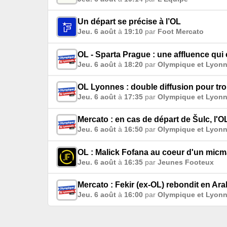
Un départ se précise à l’OL
Jeu. 6 août
à
19:10
par
Foot Mercato
OL - Sparta Prague : une affluence qui
Jeu. 6 août
à
18:20
par
Olympique et Lyonn
OL Lyonnes : double diffusion pour tro
Jeu. 6 août
à
17:35
par
Olympique et Lyonn
Mercato : en cas de départ de Šulc, l'O
Jeu. 6 août
à
16:50
par
Olympique et Lyonn
OL : Malick Fofana au coeur d'un micma
Jeu. 6 août
à
16:35
par
Jeunes Footeux
Mercato : Fekir (ex-OL) rebondit en Ara
Jeu. 6 août
à
16:00
par
Olympique et Lyonn