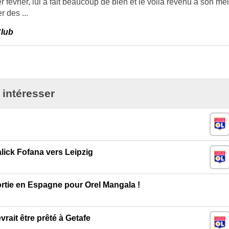
r février, lui a fait beaucoup de bien et le voilà revenu à son mei
r des ...
Club
 intéresser
ick Fofana vers Leipzig
ortie en Espagne pour Orel Mangala !
rait être prêté à Getafe