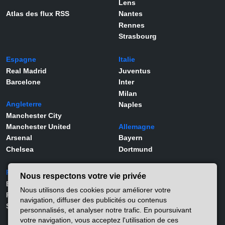
Lens
Atlas des flux RSS
Nantes
Rennes
Strasbourg
Espagne
Italie
Real Madrid
Juventus
Barcelone
Inter
Milan
Angleterre
Naples
Manchester City
Manchester United
Allemagne
Arsenal
Bayern
Chelsea
Dortmund
Portugal
Joueurs
Nous respectons votre vie privée
Benfica
Kylian Mbappé
Nous utilisons des cookies pour améliorer votre
Porto
Lamine Yamal
navigation, diffuser des publicités ou contenus
Sporting
Rodrygo
personnalisés, et analyser notre trafic. En poursuivant
Vinicius Jr
votre navigation, vous acceptez l'utilisation de ces