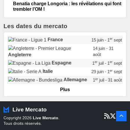
Benatia charge Longoria : les révélations qui font
trembler l’OM !
Les dates du mercato
er
France
15 juin - 1
sept
14 juin - 31
août
Angleterre
er
er
Espagne
1
juil - 1
sept
er
Italie
29 juin - 1
sept
er
Allemagne
1
juil - 31 août
er
Portugal
1
juil - 15 sept
Plus
Pays-Bas
22 juin - 2 sept
Turquie
22 juin - 4 sept
Live Mercato
er
1
juil - 31
Copyright 2026
Live Mercato
.
août
Belgique
Tous droits réservés.