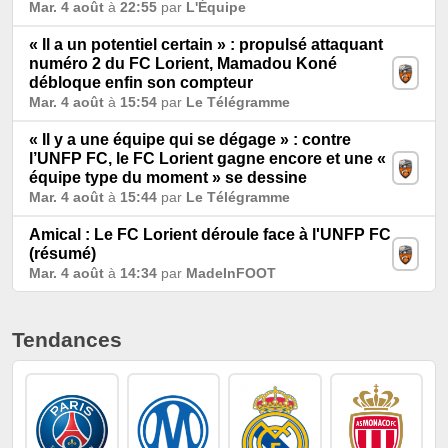
Mar. 4 août
à
22:55
par
L'Équipe
« Il a un potentiel certain » : propulsé attaquant
numéro 2 du FC Lorient, Mamadou Koné
débloque enfin son compteur
Mar. 4 août
à
15:54
par
Le Télégramme
« Il y a une équipe qui se dégage » : contre
l’UNFP FC, le FC Lorient gagne encore et une «
équipe type du moment » se dessine
Mar. 4 août
à
15:44
par
Le Télégramme
Amical : Le FC Lorient déroule face à l'UNFP FC
(résumé)
Mar. 4 août
à
14:34
par
MadeInFOOT
Tendances