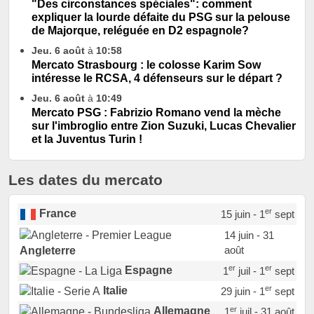
"Des circonstances spéciales": comment
expliquer la lourde défaite du PSG sur la pelouse
de Majorque, reléguée en D2 espagnole?
Jeu. 6 août
à
10:58
Mercato Strasbourg : le colosse Karim Sow
intéresse le RCSA, 4 défenseurs sur le départ ?
Jeu. 6 août
à
10:49
Mercato PSG : Fabrizio Romano vend la mèche
sur l'imbroglio entre Zion Suzuki, Lucas Chevalier
et la Juventus Turin !
Les dates du mercato
er
France
15 juin - 1
sept
14 juin - 31
août
Angleterre
er
er
Espagne
1
juil - 1
sept
er
Italie
29 juin - 1
sept
er
Allemagne
1
juil - 31 août