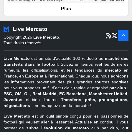
er
Portugal
1
juil - 15 sept
Plus
Pays-Bas
22 juin - 2 sept
Turquie
22 juin - 4 sept
Live Mercato
er
1
juil - 31
Copyright 2026
Live Mercato
.
août
Belgique
Tous droits réservés.
Live Mercato
est un site d'actualité 100 % dédié au
marché des
transferts dans le football
. Suivez en temps réel les dernières
rumeurs, les officialisations, et les tendances du
mercato
en
France, en Europe et à l'international. Chaque jour, nous agrégons
les informations provenant des plus grandes sources sportives
pour vous proposer un fil d'actu clair, rapide et organisé
par club
:
PSG
,
OM
,
OL
,
Real Madrid
,
FC Barcelone
,
Manchester United
,
Juventus
, et bien d'autres.
Transferts, prêts, prolongations,
négociations
... ne manquez rien du mercato !
Live Mercato
est un outil simple conçu pour les passionnés de
football qui veulent aller à l'essentiel. Actualisé en continu, il vous
permet de
suivre l’évolution du mercato
club par club, jour