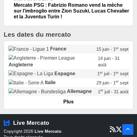
Mercato PSG : Fabrizio Romano vend la mèche
sur l'imbroglio entre Zion Suzuki, Lucas Chevalier
et la Juventus Turin !
Les dates du mercato
er
France
15 juin - 1
sept
14 juin - 31
août
Angleterre
er
er
Espagne
1
juil - 1
sept
er
Italie
29 juin - 1
sept
er
Allemagne
1
juil - 31 août
er
Portugal
1
juil - 15 sept
Plus
Pays-Bas
22 juin - 2 sept
Turquie
22 juin - 4 sept
Live Mercato
er
1
juil - 31
Copyright 2026
Live Mercato
.
août
Belgique