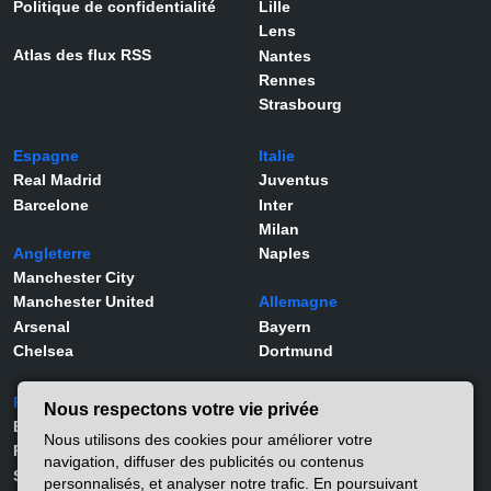
Politique de confidentialité
Lille
Lens
Atlas des flux RSS
Nantes
Rennes
Strasbourg
Espagne
Italie
Real Madrid
Juventus
Barcelone
Inter
Milan
Angleterre
Naples
Manchester City
Manchester United
Allemagne
Arsenal
Bayern
Chelsea
Dortmund
Portugal
Joueurs
Nous respectons votre vie privée
Benfica
Kylian Mbappé
Nous utilisons des cookies pour améliorer votre
Porto
Lamine Yamal
navigation, diffuser des publicités ou contenus
Sporting
Rodrygo
personnalisés, et analyser notre trafic. En poursuivant