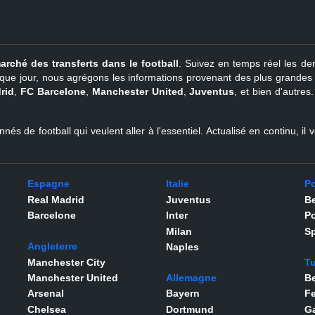
arché des transferts dans le football
. Suivez en temps réel les der
que jour, nous agrégons les informations provenant des plus grandes so
rid
,
FC Barcelone
,
Manchester United
,
Juventus
, et bien d'autres
nés de football qui veulent aller à l'essentiel. Actualisé en continu, i
Espagne
Italie
Po
Real Madrid
Juventus
Be
Barcelone
Inter
Po
Milan
Sp
Angleterre
Naples
Manchester City
Tu
Manchester United
Allemagne
Be
Arsenal
Bayern
F
Chelsea
Dortmund
Ga