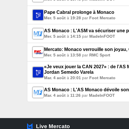
Pape Cabral prolonge à Monaco
Mer. 5 août
à
19:28
par
Foot Mercato
AS Monaco : L'ASM va sécuriser une pé
Mer. 5 août
à
14:15
par
MadeInFOOT
Mercato: Monaco verrouille son joyau,
Mer. 5 août
à
13:58
par
RMC Sport
«Je veux jouer la CAN 2027» : de l’AS 
Jordan Semedo Varela
Mar. 4 août
à
20:01
par
Foot Mercato
AS Monaco : L'AS Monaco dévoile son m
Mar. 4 août
à
11:26
par
MadeInFOOT
Live Mercato