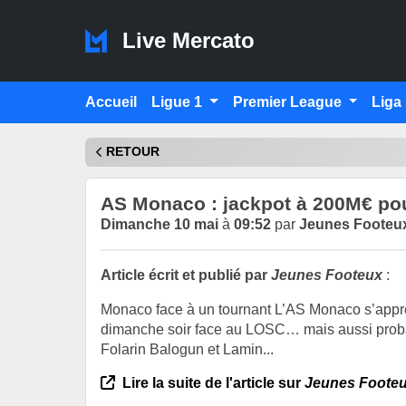
Live Mercato
Accueil
Ligue 1
Premier League
Liga
RETOUR
AS Monaco : jackpot à 200M€ pou
Dimanche 10 mai
à
09:52
par
Jeunes Footeu
Article écrit et publié par
Jeunes Footeux
:
Monaco face à un tournant L’AS Monaco s’apprêt
dimanche soir face au LOSC… mais aussi proba
Folarin Balogun et Lamin...
Lire la suite de l'article sur
Jeunes Foote