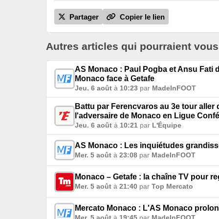
Partager
Copier le lien
Autres articles qui pourraient vous
AS Monaco : Paul Pogba et Ansu Fati d
Monaco face à Getafe
Jeu. 6 août
à
10:23
par
MadeInFOOT
Battu par Ferencvaros au 3e tour aller
l'adversaire de Monaco en Ligue Conf
Jeu. 6 août
à
10:21
par
L'Équipe
AS Monaco : Les inquiétudes grandisse
Mer. 5 août
à
23:08
par
MadeInFOOT
Monaco – Getafe : la chaîne TV pour r
Mer. 5 août
à
21:40
par
Top Mercato
Mercato Monaco : L'AS Monaco prolonge 
Mer. 5 août
à
19:45
par
MadeInFOOT