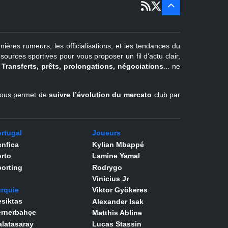
sept
Pays-Bas
22 juin - 4
sept
Turquie
nières rumeurs, les officialisations, et les tendances du
er
1
juil -
urces sportives pour vous proposer un fil d'actu clair,
31 août
.
Transferts, prêts, prolongations, négociations
... ne
Belgique
l vous permet de
suivre l’évolution du mercato
club par
rtugal
Joueurs
nfica
Kylian Mbappé
rto
Lamine Yamal
orting
Rodrygo
Vinicius Jr
rquie
Viktor Gyökeres
siktas
Alexander Isak
ernerbahçe
Matthis Abline
latasaray
Lucas Stassin