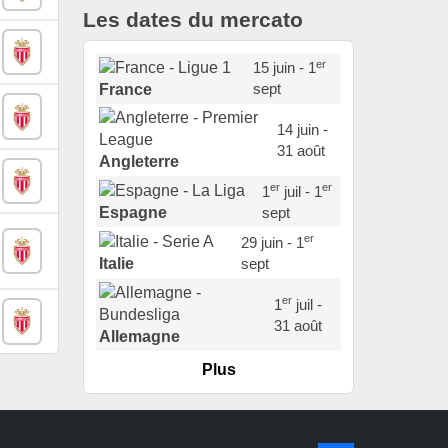
Les dates du mercato
er
15 juin - 1
sept
France
14 juin -
31 août
Angleterre
er
er
1
juil - 1
sept
Espagne
er
29 juin - 1
sept
Italie
er
1
juil -
31 août
Allemagne
Plus
er
1
juil -
15 sept
Portugal
22 juin - 2