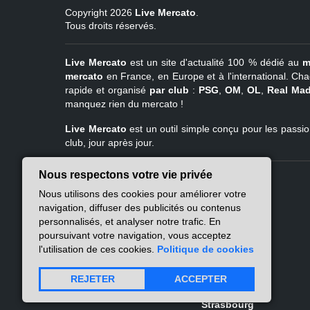
Copyright 2026
Live Mercato
.
Tous droits réservés.
Live Mercato
est un site d'actualité 100 % dédié au
m
mercato
en France, en Europe et à l'international. Cha
rapide et organisé
par club
:
PSG
,
OM
,
OL
,
Real Mad
manquez rien du mercato !
Live Mercato
est un outil simple conçu pour les passion
club, jour après jour.
Nous respectons votre vie privée
Live Mercato
Ligue 1
Nous utilisons des cookies pour améliorer votre
A propos
PSG
navigation, diffuser des publicités ou contenus
Nous contacter
Marseille
personnalisés, et analyser notre trafic. En
Mentions légales
Lyon
poursuivant votre navigation, vous acceptez
Politique de
Lille
l'utilisation de ces cookies.
Politique de cookies
confidentialité
Lens
Nantes
REJETER
ACCEPTER
Atlas des flux RSS
Rennes
Strasbourg