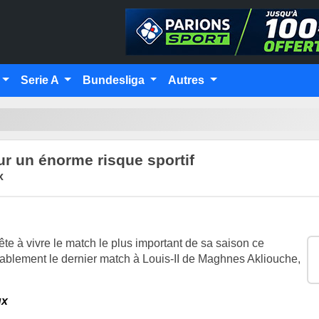
Serie A
Bundesliga
Autres
r un énorme risque sportif
x
e à vivre le match le plus important de sa saison ce
blement le dernier match à Louis-II de Maghnes Akliouche,
ux