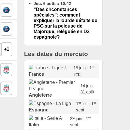
Jeu. 6 août
à
10:42
"Des circonstances
spéciales": comment
expliquer la lourde défaite du
PSG sur la pelouse de
Majorque, reléguée en D2
espagnole?
+1
Les dates du mercato
er
15 juin - 1
sept
France
14 juin -
31 août
Angleterre
er
er
1
juil - 1
sept
Espagne
er
29 juin - 1
sept
Italie