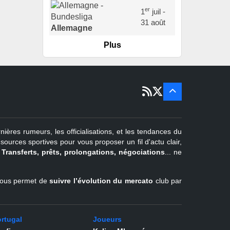
er
1
juil -
31 août
Allemagne
Plus
er
1
juil -
15 sept
Portugal
22 juin - 2
sept
Pays-Bas
22 juin - 4
sept
Turquie
nières rumeurs, les officialisations, et les tendances du
er
1
juil -
urces sportives pour vous proposer un fil d'actu clair,
31 août
.
Transferts, prêts, prolongations, négociations
... ne
Belgique
l vous permet de
suivre l’évolution du mercato
club par
rtugal
Joueurs