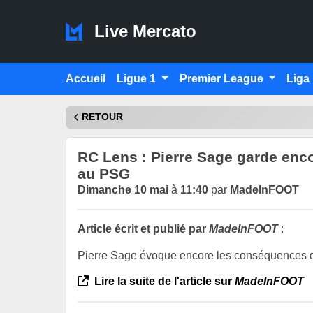
Live Mercato
Accueil
Ligue 1
Premier League
Liga
RETOUR
RC Lens : Pierre Sage garde enco
au PSG
Dimanche 10 mai
à
11:40
par
MadeInFOOT
Article écrit et publié par
MadeInFOOT
:
Pierre Sage évoque encore les conséquences du
Lire la suite de l'article sur
MadeInFOOT