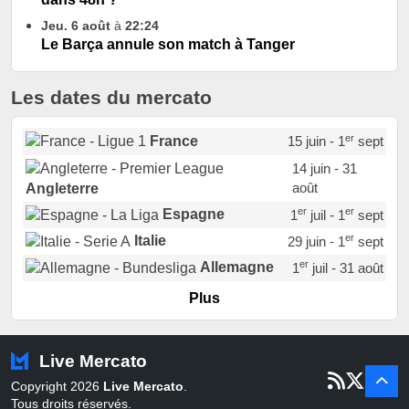
Jeu. 6 août
à
22:24
Le Barça annule son match à Tanger
Les dates du mercato
er
France
15 juin - 1
sept
14 juin - 31
août
Angleterre
er
er
Espagne
1
juil - 1
sept
er
Italie
29 juin - 1
sept
er
Allemagne
1
juil - 31 août
er
Portugal
1
juil - 15 sept
Plus
Pays-Bas
22 juin - 2 sept
Turquie
22 juin - 4 sept
Live Mercato
er
1
juil - 31
Copyright 2026
Live Mercato
.
août
Belgique
Tous droits réservés.