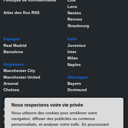
Politique de confidentialité
Lille
Lens
Atlas des flux RSS
Nantes
Rennes
Strasbourg
Espagne
Italie
Real Madrid
Juventus
Barcelone
Inter
Milan
Angleterre
Naples
Manchester City
Manchester United
Allemagne
Arsenal
Bayern
Chelsea
Dortmund
Portugal
Joueurs
Nous respectons votre vie privée
Benfica
Kylian Mbappé
Nous utilisons des cookies pour améliorer votre
Porto
Lamine Yamal
navigation, diffuser des publicités ou contenus
Sporting
Rodrygo
personnalisés, et analyser notre trafic. En poursuivant