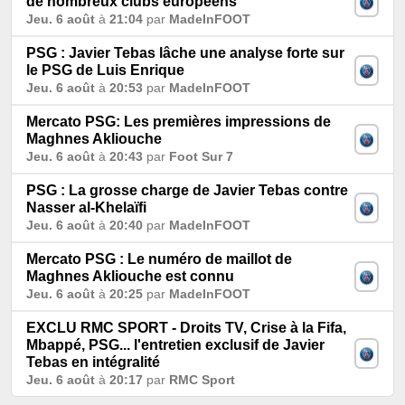
de nombreux clubs européens
Jeu. 6 août
à
21:04
par
MadeInFOOT
PSG : Javier Tebas lâche une analyse forte sur
le PSG de Luis Enrique
Jeu. 6 août
à
20:53
par
MadeInFOOT
Mercato PSG: Les premières impressions de
Maghnes Akliouche
Jeu. 6 août
à
20:43
par
Foot Sur 7
PSG : La grosse charge de Javier Tebas contre
Nasser al-Khelaïfi
Jeu. 6 août
à
20:40
par
MadeInFOOT
Mercato PSG : Le numéro de maillot de
Maghnes Akliouche est connu
Jeu. 6 août
à
20:25
par
MadeInFOOT
EXCLU RMC SPORT - Droits TV, Crise à la Fifa,
Mbappé, PSG... l'entretien exclusif de Javier
Tebas en intégralité
Jeu. 6 août
à
20:17
par
RMC Sport