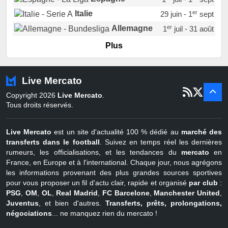
er
Italie
29 juin - 1
sept
er
Allemagne
1
juil - 31 août
er
Portugal
1
juil - 15 sept
Plus
Pays-Bas
22 juin - 2 sept
Turquie
22 juin - 4 sept
Live Mercato
er
1
juil - 31
Copyright 2026
Live Mercato
.
août
Belgique
Tous droits réservés.
Live Mercato
est un site d'actualité 100 % dédié au
marché des
transferts dans le football
. Suivez en temps réel les dernières
rumeurs, les officialisations, et les tendances du
mercato
en
France, en Europe et à l'international. Chaque jour, nous agrégons
les informations provenant des plus grandes sources sportives
pour vous proposer un fil d'actu clair, rapide et organisé
par club
:
PSG
,
OM
,
OL
,
Real Madrid
,
FC Barcelone
,
Manchester United
,
Juventus
, et bien d'autres.
Transferts, prêts, prolongations,
négociations
... ne manquez rien du mercato !