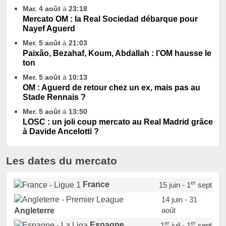
Mar. 4 août
à
23:18
Mercato OM : la Real Sociedad débarque pour
Nayef Aguerd
Mer. 5 août
à
21:03
Paixão, Bezahaf, Koum, Abdallah : l’OM hausse le
ton
Mer. 5 août
à
10:13
OM : Aguerd de retour chez un ex, mais pas au
Stade Rennais ?
Mer. 5 août
à
13:50
LOSC : un joli coup mercato au Real Madrid grâce
à Davide Ancelotti ?
Les dates du mercato
er
France
15 juin - 1
sept
14 juin - 31
août
Angleterre
er
er
Espagne
1
juil - 1
sept