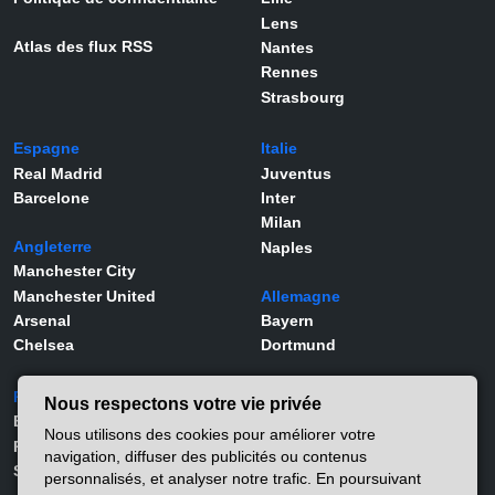
Lens
Atlas des flux RSS
Nantes
Rennes
Strasbourg
Espagne
Italie
Real Madrid
Juventus
Barcelone
Inter
Milan
Angleterre
Naples
Manchester City
Manchester United
Allemagne
Arsenal
Bayern
Chelsea
Dortmund
Portugal
Joueurs
Nous respectons votre vie privée
Benfica
Kylian Mbappé
Nous utilisons des cookies pour améliorer votre
Porto
Lamine Yamal
navigation, diffuser des publicités ou contenus
Sporting
Rodrygo
personnalisés, et analyser notre trafic. En poursuivant