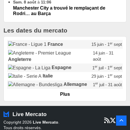
Sam. 8 août
à
11:06
Manchester City a trouvé le remplaçant de
Rodri… au Barça
Les dates du mercato
er
France
15 juin - 1
sept
14 juin - 31
août
Angleterre
er
er
Espagne
1
juil - 1
sept
er
Italie
29 juin - 1
sept
er
Allemagne
1
juil - 31 août
er
Portugal
1
juil - 15 sept
Plus
Pays-Bas
22 juin - 2 sept
Turquie
22 juin - 4 sept
Live Mercato
er
1
juil - 31
Copyright 2026
Live Mercato
.
août
Belgique
Tous droits réservés.