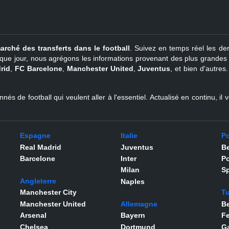
arché des transferts dans le football
. Suivez en temps réel les der
que jour, nous agrégons les informations provenant des plus grandes so
rid
,
FC Barcelone
,
Manchester United
,
Juventus
, et bien d'autres
nés de football qui veulent aller à l'essentiel. Actualisé en continu, i
Espagne
Italie
Po
Real Madrid
Juventus
Be
Barcelone
Inter
Po
Milan
Sp
Angleterre
Naples
Manchester City
Tu
Manchester United
Allemagne
Be
Arsenal
Bayern
F
Chelsea
Dortmund
Ga