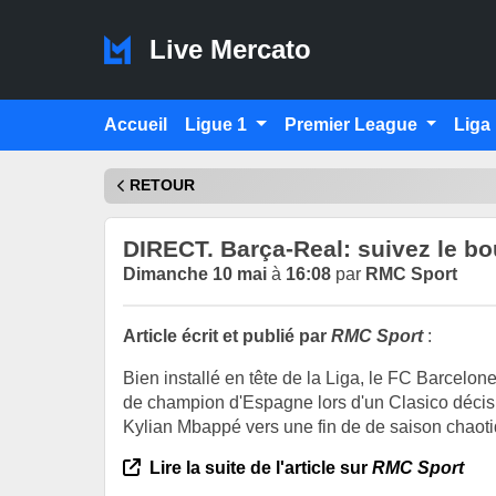
Live Mercato
Accueil
Ligue 1
Premier League
Liga
RETOUR
DIRECT. Barça-Real: suivez le bou
Dimanche 10 mai
à
16:08
par
RMC Sport
Article écrit et publié par
RMC Sport
:
Bien installé en tête de la Liga, le FC Barcelon
de champion d'Espagne lors d'un Clasico décisi
Kylian Mbappé vers une fin de de saison chaoti
Lire la suite de l'article sur
RMC Sport