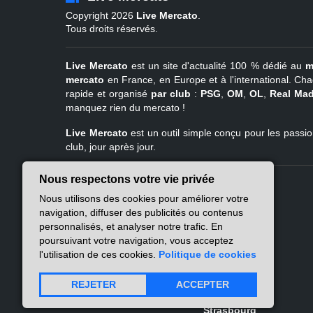
Copyright 2026
Live Mercato
.
Tous droits réservés.
Live Mercato
est un site d'actualité 100 % dédié au
m
mercato
en France, en Europe et à l'international. Cha
rapide et organisé
par club
:
PSG
,
OM
,
OL
,
Real Mad
manquez rien du mercato !
Live Mercato
est un outil simple conçu pour les passion
club, jour après jour.
Nous respectons votre vie privée
Live Mercato
Ligue 1
Nous utilisons des cookies pour améliorer votre
A propos
PSG
navigation, diffuser des publicités ou contenus
Nous contacter
Marseille
personnalisés, et analyser notre trafic. En
Mentions légales
Lyon
poursuivant votre navigation, vous acceptez
Politique de
Lille
l'utilisation de ces cookies.
Politique de cookies
confidentialité
Lens
Nantes
REJETER
ACCEPTER
Atlas des flux RSS
Rennes
Strasbourg