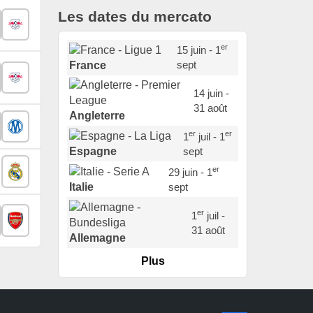
Les dates du mercato
er
15 juin - 1
sept
France
14 juin -
31 août
Angleterre
er
er
1
juil - 1
sept
Espagne
er
29 juin - 1
sept
Italie
er
1
juil -
31 août
Allemagne
Plus
er
1
juil -
15 sept
Portugal
22 juin - 2