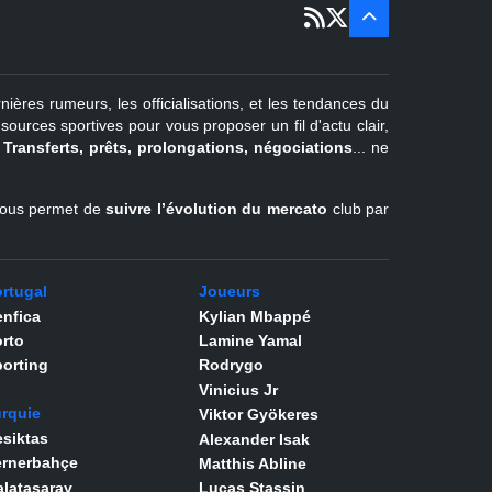
sept
Pays-Bas
22 juin - 4
sept
Turquie
nières rumeurs, les officialisations, et les tendances du
er
1
juil -
urces sportives pour vous proposer un fil d'actu clair,
31 août
.
Transferts, prêts, prolongations, négociations
... ne
Belgique
l vous permet de
suivre l’évolution du mercato
club par
rtugal
Joueurs
nfica
Kylian Mbappé
rto
Lamine Yamal
orting
Rodrygo
Vinicius Jr
rquie
Viktor Gyökeres
siktas
Alexander Isak
ernerbahçe
Matthis Abline
latasaray
Lucas Stassin