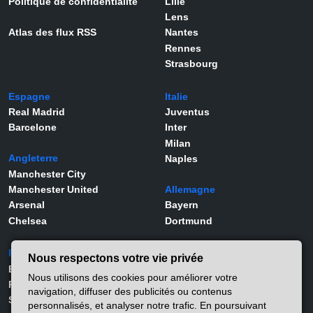
Politique de confidentialité
Lille
Lens
Atlas des flux RSS
Nantes
Rennes
Strasbourg
Espagne
Italie
Real Madrid
Juventus
Barcelone
Inter
Milan
Angleterre
Naples
Manchester City
Manchester United
Allemagne
Arsenal
Bayern
Chelsea
Dortmund
Portugal
Joueurs
Nous respectons votre vie privée
Benfica
Kylian Mbappé
Nous utilisons des cookies pour améliorer votre
Porto
Lamine Yamal
navigation, diffuser des publicités ou contenus
Sporting
Rodrygo
personnalisés, et analyser notre trafic. En poursuivant