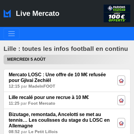
Live Mercato
Lille : toutes les infos football en continu
MERCREDI 5 AOÛT
Mercato LOSC : Une offre de 10 M€ refusée
pour Gjivai Zechiël
12:15
par
MadeInFOOT
Lille recalé pour une recrue à 10 M€
11:25
par
Foot Mercato
Bizutage, remontada, Ancelotti se met au
tennis… Les coulisses du stage du LOSC en
Allemagne
08:52
par
Le Petit Lillois