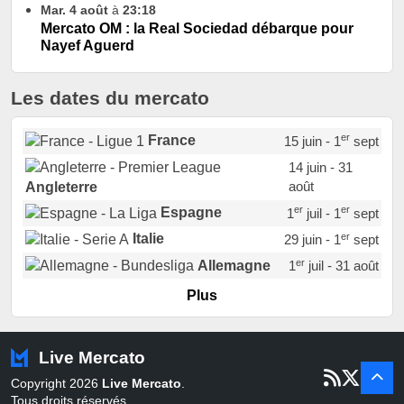
Mar. 4 août
à
23:18
Mercato OM : la Real Sociedad débarque pour
Nayef Aguerd
Les dates du mercato
er
France
15 juin - 1
sept
14 juin - 31
août
Angleterre
er
er
Espagne
1
juil - 1
sept
er
Italie
29 juin - 1
sept
er
Allemagne
1
juil - 31 août
er
Portugal
1
juil - 15 sept
Plus
Pays-Bas
22 juin - 2 sept
Turquie
22 juin - 4 sept
Live Mercato
er
1
juil - 31
Copyright 2026
Live Mercato
.
août
Belgique
Tous droits réservés.