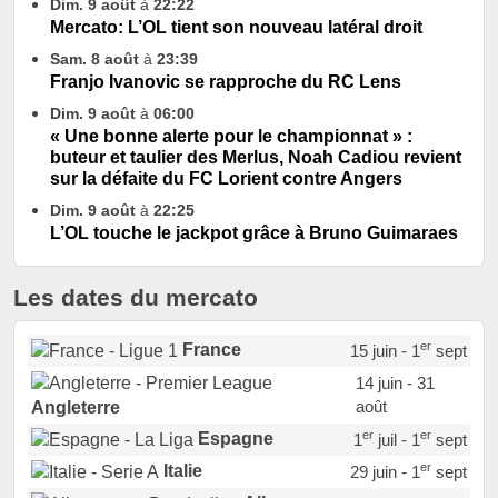
Dim. 9 août
à
22:22
Mercato: L’OL tient son nouveau latéral droit
Sam. 8 août
à
23:39
Franjo Ivanovic se rapproche du RC Lens
Dim. 9 août
à
06:00
« Une bonne alerte pour le championnat » :
buteur et taulier des Merlus, Noah Cadiou revient
sur la défaite du FC Lorient contre Angers
Dim. 9 août
à
22:25
L’OL touche le jackpot grâce à Bruno Guimaraes
Les dates du mercato
er
France
15 juin - 1
sept
14 juin - 31
août
Angleterre
er
er
Espagne
1
juil - 1
sept
er
Italie
29 juin - 1
sept