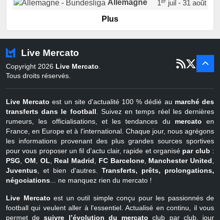
er
Allemagne
1
juil - 31 août
er
Portugal
1
juil - 15 sept
Plus
Pays-Bas
22 juin - 2 sept
Turquie
22 juin - 4 sept
Live Mercato
er
1
juil - 31
Copyright 2026
Live Mercato
.
août
Belgique
Tous droits réservés.
Live Mercato
est un site d'actualité 100 % dédié au
marché des
transferts dans le football
. Suivez en temps réel les dernières
rumeurs, les officialisations, et les tendances du
mercato
en
France, en Europe et à l'international. Chaque jour, nous agrégons
les informations provenant des plus grandes sources sportives
pour vous proposer un fil d'actu clair, rapide et organisé
par club
:
PSG
,
OM
,
OL
,
Real Madrid
,
FC Barcelone
,
Manchester United
,
Juventus
, et bien d'autres.
Transferts, prêts, prolongations,
négociations
... ne manquez rien du mercato !
Live Mercato
est un outil simple conçu pour les passionnés de
football qui veulent aller à l'essentiel. Actualisé en continu, il vous
permet de
suivre l’évolution du mercato
club par club, jour