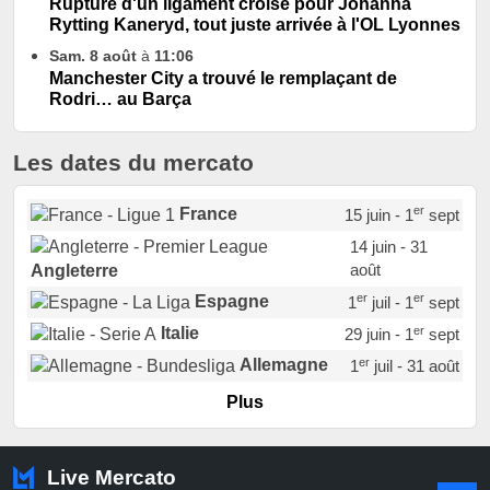
Rupture d'un ligament croisé pour Johanna
Rytting Kaneryd, tout juste arrivée à l'OL Lyonnes
Sam. 8 août
à
11:06
Manchester City a trouvé le remplaçant de
Rodri… au Barça
Les dates du mercato
er
France
15 juin - 1
sept
14 juin - 31
août
Angleterre
er
er
Espagne
1
juil - 1
sept
er
Italie
29 juin - 1
sept
er
Allemagne
1
juil - 31 août
er
Portugal
1
juil - 15 sept
Plus
Pays-Bas
22 juin - 2 sept
Turquie
22 juin - 4 sept
Live Mercato
er