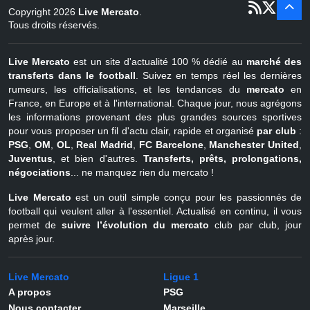
1
juil - 31
Copyright 2026
Live Mercato
.
août
Belgique
Tous droits réservés.
Live Mercato
est un site d'actualité 100 % dédié au
marché des
transferts dans le football
. Suivez en temps réel les dernières
rumeurs, les officialisations, et les tendances du
mercato
en
France, en Europe et à l'international. Chaque jour, nous agrégons
les informations provenant des plus grandes sources sportives
pour vous proposer un fil d'actu clair, rapide et organisé
par club
:
PSG
,
OM
,
OL
,
Real Madrid
,
FC Barcelone
,
Manchester United
,
Juventus
, et bien d'autres.
Transferts, prêts, prolongations,
négociations
... ne manquez rien du mercato !
Live Mercato
est un outil simple conçu pour les passionnés de
football qui veulent aller à l'essentiel. Actualisé en continu, il vous
permet de
suivre l’évolution du mercato
club par club, jour
après jour.
Live Mercato
Ligue 1
A propos
PSG
Nous contacter
Marseille