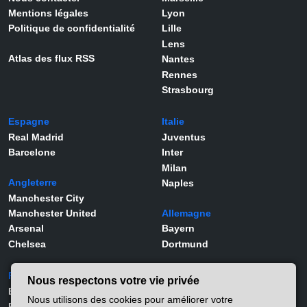
Mentions légales
Lyon
Politique de confidentialité
Lille
Lens
Atlas des flux RSS
Nantes
Rennes
Strasbourg
Espagne
Italie
Real Madrid
Juventus
Barcelone
Inter
Milan
Angleterre
Naples
Manchester City
Manchester United
Allemagne
Arsenal
Bayern
Chelsea
Dortmund
Portugal
Joueurs
Nous respectons votre vie privée
Benfica
Kylian Mbappé
Nous utilisons des cookies pour améliorer votre
Porto
Lamine Yamal