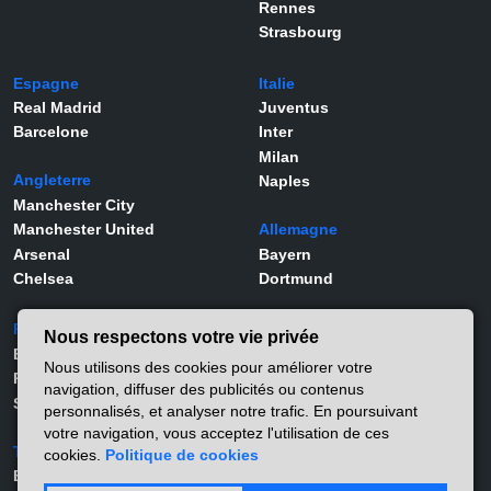
Rennes
Strasbourg
Espagne
Italie
Real Madrid
Juventus
Barcelone
Inter
Milan
Angleterre
Naples
Manchester City
Manchester United
Allemagne
Arsenal
Bayern
Chelsea
Dortmund
Portugal
Joueurs
Nous respectons votre vie privée
Benfica
Kylian Mbappé
Nous utilisons des cookies pour améliorer votre
Porto
Lamine Yamal
navigation, diffuser des publicités ou contenus
Sporting
Rodrygo
personnalisés, et analyser notre trafic. En poursuivant
Vinicius Jr
votre navigation, vous acceptez l'utilisation de ces
Turquie
Viktor Gyökeres
cookies.
Politique de cookies
Besiktas
Alexander Isak