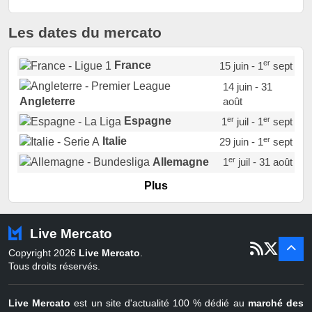
Les dates du mercato
er
France
15 juin - 1
sept
14 juin - 31
août
Angleterre
er
er
Espagne
1
juil - 1
sept
er
Italie
29 juin - 1
sept
er
Allemagne
1
juil - 31 août
er
Portugal
1
juil - 15 sept
Plus
Pays-Bas
22 juin - 2 sept
Turquie
22 juin - 4 sept
Live Mercato
er
1
juil - 31
Copyright 2026
Live Mercato
.
août
Belgique
Tous droits réservés.
Live Mercato
est un site d'actualité 100 % dédié au
marché des