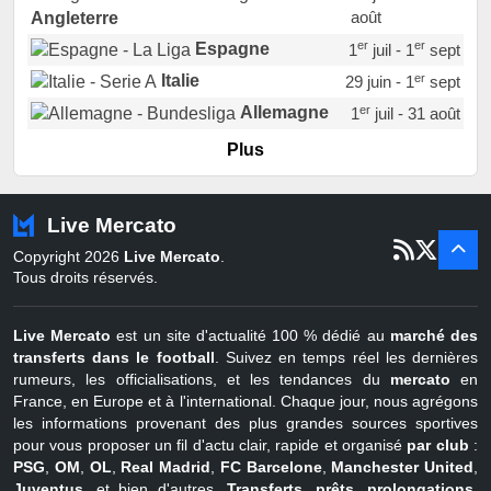
août
Angleterre
er
er
Espagne
1
juil - 1
sept
er
Italie
29 juin - 1
sept
er
Allemagne
1
juil - 31 août
er
Portugal
1
juil - 15 sept
Plus
Pays-Bas
22 juin - 2 sept
Turquie
22 juin - 4 sept
Live Mercato
er
1
juil - 31
Copyright 2026
Live Mercato
.
août
Belgique
Tous droits réservés.
Live Mercato
est un site d'actualité 100 % dédié au
marché des
transferts dans le football
. Suivez en temps réel les dernières
rumeurs, les officialisations, et les tendances du
mercato
en
France, en Europe et à l'international. Chaque jour, nous agrégons
les informations provenant des plus grandes sources sportives
pour vous proposer un fil d'actu clair, rapide et organisé
par club
:
PSG
,
OM
,
OL
,
Real Madrid
,
FC Barcelone
,
Manchester United
,
Juventus
, et bien d'autres.
Transferts, prêts, prolongations,