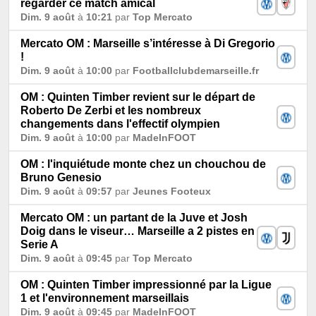
regarder ce match amical
Dim. 9 août
à
10:21
par
Top Mercato
Mercato OM : Marseille s’intéresse à Di Gregorio
!
Dim. 9 août
à
10:00
par
Footballclubdemarseille.fr
OM : Quinten Timber revient sur le départ de
Roberto De Zerbi et les nombreux
changements dans l'effectif olympien
Dim. 9 août
à
10:00
par
MadeInFOOT
OM : l'inquiétude monte chez un chouchou de
Bruno Genesio
Dim. 9 août
à
09:57
par
Jeunes Footeux
Mercato OM : un partant de la Juve et Josh
Doig dans le viseur… Marseille a 2 pistes en
Serie A
Dim. 9 août
à
09:45
par
Top Mercato
OM : Quinten Timber impressionné par la Ligue
1 et l'environnement marseillais
Dim. 9 août
à
09:45
par
MadeInFOOT