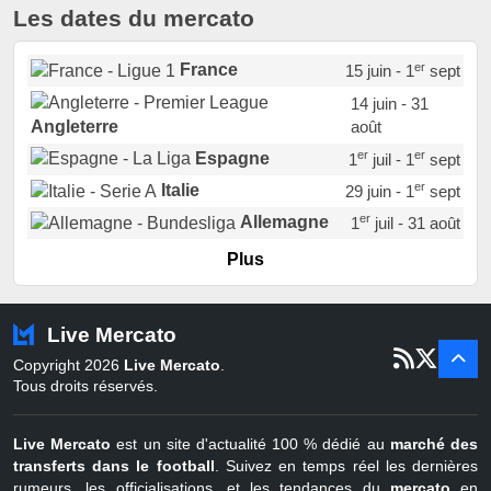
Les dates du mercato
er
France
15 juin - 1
sept
14 juin - 31
août
Angleterre
er
er
Espagne
1
juil - 1
sept
er
Italie
29 juin - 1
sept
er
Allemagne
1
juil - 31 août
er
Portugal
1
juil - 15 sept
Plus
Pays-Bas
22 juin - 2 sept
Turquie
22 juin - 4 sept
Live Mercato
er
1
juil - 31
Copyright 2026
Live Mercato
.
août
Belgique
Tous droits réservés.
Live Mercato
est un site d'actualité 100 % dédié au
marché des
transferts dans le football
. Suivez en temps réel les dernières
rumeurs, les officialisations, et les tendances du
mercato
en