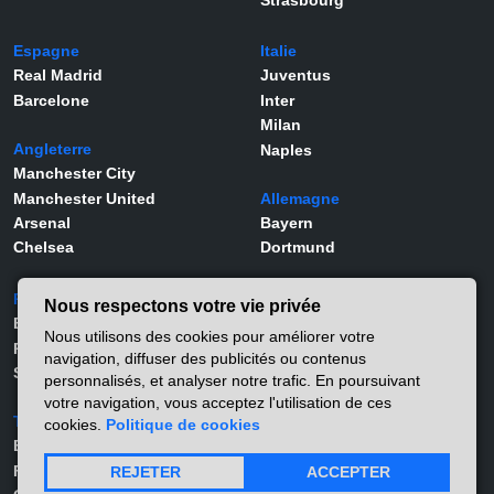
Espagne
Italie
Real Madrid
Juventus
Barcelone
Inter
Milan
Angleterre
Naples
Manchester City
Manchester United
Allemagne
Arsenal
Bayern
Chelsea
Dortmund
Portugal
Joueurs
Nous respectons votre vie privée
Benfica
Kylian Mbappé
Nous utilisons des cookies pour améliorer votre
Porto
Lamine Yamal
navigation, diffuser des publicités ou contenus
Sporting
Rodrygo
personnalisés, et analyser notre trafic. En poursuivant
Vinicius Jr
votre navigation, vous acceptez l'utilisation de ces
Turquie
Viktor Gyökeres
cookies.
Politique de cookies
Besiktas
Alexander Isak
Fernerbahçe
Matthis Abline
REJETER
ACCEPTER