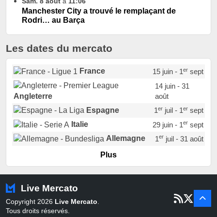
Sam. 8 août
à
11:06
Manchester City a trouvé le remplaçant de
Rodri… au Barça
Les dates du mercato
er
France
15 juin - 1
sept
14 juin - 31
août
Angleterre
er
er
Espagne
1
juil - 1
sept
er
Italie
29 juin - 1
sept
er
Allemagne
1
juil - 31 août
er
Portugal
1
juil - 15 sept
Plus
Pays-Bas
22 juin - 2 sept
Turquie
22 juin - 4 sept
Live Mercato
er
1
juil - 31
Copyright 2026
Live Mercato
.
août
Belgique
Tous droits réservés.