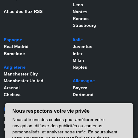
Lens
Atlas des flux RSS
Nantes
Rennes
Strasbourg
Espagne
Italie
Real Madrid
Juventus
Barcelone
Inter
Milan
Angleterre
Naples
Manchester City
Manchester United
Allemagne
Arsenal
Bayern
Chelsea
Dortmund
Portugal
Joueurs
Nous respectons votre vie privée
Benfica
Kylian Mbappé
Nous utilisons des cookies pour améliorer votre
Porto
Lamine Yamal
navigation, diffuser des publicités ou contenus
Sporting
Rodrygo
personnalisés, et analyser notre trafic. En poursuivant
Vinicius Jr