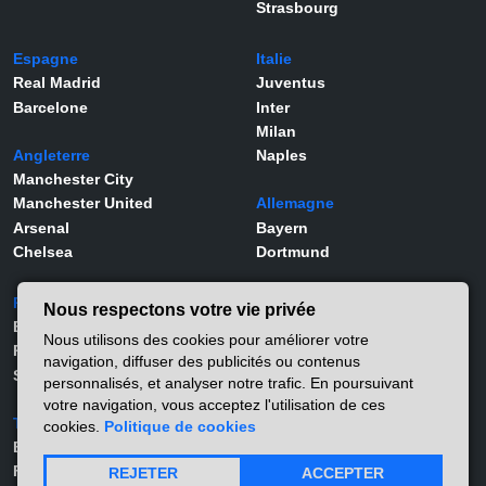
Strasbourg
Espagne
Italie
Real Madrid
Juventus
Barcelone
Inter
Milan
Angleterre
Naples
Manchester City
Manchester United
Allemagne
Arsenal
Bayern
Chelsea
Dortmund
Portugal
Joueurs
Nous respectons votre vie privée
Benfica
Kylian Mbappé
Nous utilisons des cookies pour améliorer votre
Porto
Lamine Yamal
navigation, diffuser des publicités ou contenus
Sporting
Rodrygo
personnalisés, et analyser notre trafic. En poursuivant
Vinicius Jr
votre navigation, vous acceptez l'utilisation de ces
Turquie
Viktor Gyökeres
cookies.
Politique de cookies
Besiktas
Alexander Isak
Fernerbahçe
Matthis Abline
REJETER
ACCEPTER