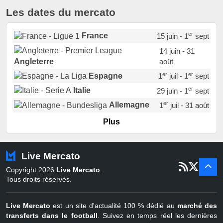
Les dates du mercato
er
France
15 juin - 1
sept
14 juin - 31
août
Angleterre
er
er
Espagne
1
juil - 1
sept
er
Italie
29 juin - 1
sept
er
Allemagne
1
juil - 31 août
er
Portugal
1
juil - 15 sept
Plus
Pays-Bas
22 juin - 2 sept
Turquie
22 juin - 4 sept
Live Mercato
er
1
juil - 31
Copyright 2026
Live Mercato
.
août
Belgique
Tous droits réservés.
Live Mercato
est un site d'actualité 100 % dédié au
marché des
transferts dans le football
. Suivez en temps réel les dernières