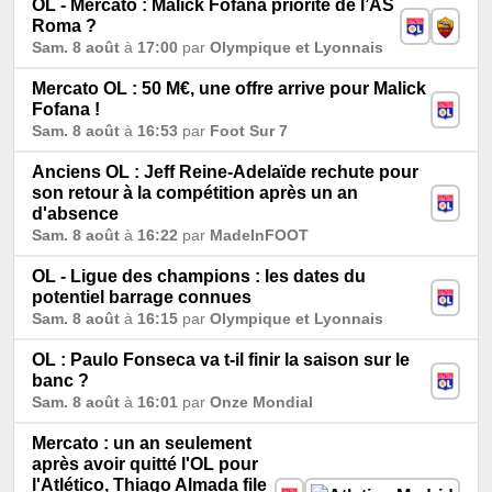
OL - Mercato : Malick Fofana priorité de l’AS
Roma ?
Sam. 8 août
à
17:00
par
Olympique et Lyonnais
Mercato OL : 50 M€, une offre arrive pour Malick
Fofana !
Sam. 8 août
à
16:53
par
Foot Sur 7
Anciens OL : Jeff Reine-Adelaïde rechute pour
son retour à la compétition après un an
d'absence
Sam. 8 août
à
16:22
par
MadeInFOOT
OL - Ligue des champions : les dates du
potentiel barrage connues
Sam. 8 août
à
16:15
par
Olympique et Lyonnais
OL : Paulo Fonseca va t-il finir la saison sur le
banc ?
Sam. 8 août
à
16:01
par
Onze Mondial
Mercato : un an seulement
après avoir quitté l'OL pour
l'Atlético, Thiago Almada file