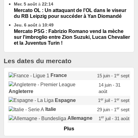
Mer. 5 août
à
22:14
Mercato OL : Un attaquant de l'OL dans le viseur
du RB Leipzig pour succéder à Yan Diomandé
Jeu. 6 août
à
10:49
Mercato PSG : Fabrizio Romano vend la mèche
sur l'imbroglio entre Zion Suzuki, Lucas Chevalier
et la Juventus Turin !
Les dates du mercato
er
France
15 juin - 1
sept
14 juin - 31
août
Angleterre
er
er
Espagne
1
juil - 1
sept
er
Italie
29 juin - 1
sept
er
Allemagne
1
juil - 31 août
er
Portugal
1
juil - 15 sept
Plus
Pays-Bas
22 juin - 2 sept