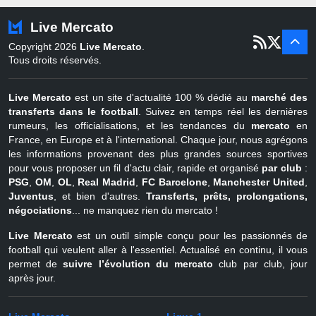
Turquie
22 juin - 4 sept
Live Mercato
er
1
juil - 31
Copyright 2026
Live Mercato
.
août
Belgique
Tous droits réservés.
Live Mercato
est un site d'actualité 100 % dédié au
marché des
transferts dans le football
. Suivez en temps réel les dernières
rumeurs, les officialisations, et les tendances du
mercato
en
France, en Europe et à l'international. Chaque jour, nous agrégons
les informations provenant des plus grandes sources sportives
pour vous proposer un fil d'actu clair, rapide et organisé
par club
:
PSG
,
OM
,
OL
,
Real Madrid
,
FC Barcelone
,
Manchester United
,
Juventus
, et bien d'autres.
Transferts, prêts, prolongations,
négociations
... ne manquez rien du mercato !
Live Mercato
est un outil simple conçu pour les passionnés de
football qui veulent aller à l'essentiel. Actualisé en continu, il vous
permet de
suivre l’évolution du mercato
club par club, jour
après jour.