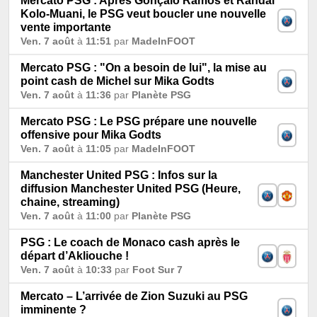
Mercato PSG : Après Gonçalo Ramos et Randal
Kolo-Muani, le PSG veut boucler une nouvelle
vente importante
Ven. 7 août
à
11:51
par
MadeInFOOT
Mercato PSG : "On a besoin de lui", la mise au
point cash de Michel sur Mika Godts
Ven. 7 août
à
11:36
par
Planète PSG
Mercato PSG : Le PSG prépare une nouvelle
offensive pour Mika Godts
Ven. 7 août
à
11:05
par
MadeInFOOT
Manchester United PSG : Infos sur la
diffusion Manchester United PSG (Heure,
chaine, streaming)
Ven. 7 août
à
11:00
par
Planète PSG
PSG : Le coach de Monaco cash après le
départ d’Akliouche !
Ven. 7 août
à
10:33
par
Foot Sur 7
Mercato – L’arrivée de Zion Suzuki au PSG
imminente ?