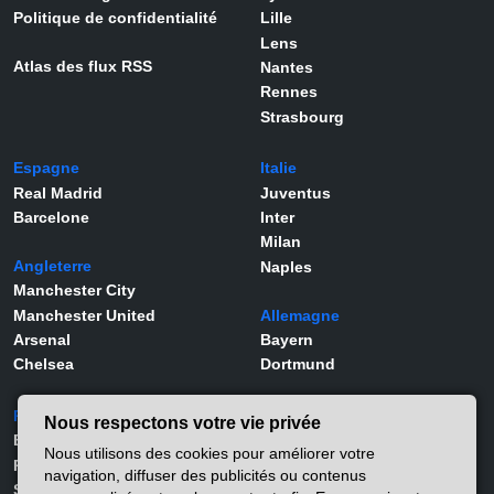
Politique de confidentialité
Lille
Lens
Atlas des flux RSS
Nantes
Rennes
Strasbourg
Espagne
Italie
Real Madrid
Juventus
Barcelone
Inter
Milan
Angleterre
Naples
Manchester City
Manchester United
Allemagne
Arsenal
Bayern
Chelsea
Dortmund
Portugal
Joueurs
Nous respectons votre vie privée
Benfica
Kylian Mbappé
Nous utilisons des cookies pour améliorer votre
Porto
Lamine Yamal
navigation, diffuser des publicités ou contenus
Sporting
Rodrygo