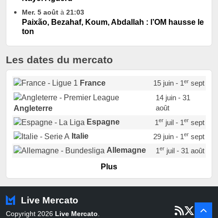
Mer. 5 août
à
21:03
Paixão, Bezahaf, Koum, Abdallah : l’OM hausse le
ton
Les dates du mercato
er
France
15 juin - 1
sept
14 juin - 31
août
Angleterre
er
er
Espagne
1
juil - 1
sept
er
Italie
29 juin - 1
sept
er
Allemagne
1
juil - 31 août
er
Portugal
1
juil - 15 sept
Plus
Pays-Bas
22 juin - 2 sept
Turquie
22 juin - 4 sept
Live Mercato
er
1
juil - 31
Copyright 2026
Live Mercato
.
août
Belgique