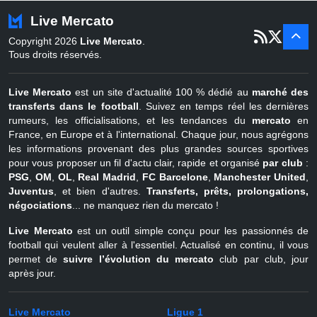
Turquie
22 juin - 4 sept
Live Mercato
er
1
juil - 31
Copyright 2026
Live Mercato
.
août
Belgique
Tous droits réservés.
Live Mercato
est un site d'actualité 100 % dédié au
marché des
transferts dans le football
. Suivez en temps réel les dernières
rumeurs, les officialisations, et les tendances du
mercato
en
France, en Europe et à l'international. Chaque jour, nous agrégons
les informations provenant des plus grandes sources sportives
pour vous proposer un fil d'actu clair, rapide et organisé
par club
:
PSG
,
OM
,
OL
,
Real Madrid
,
FC Barcelone
,
Manchester United
,
Juventus
, et bien d'autres.
Transferts, prêts, prolongations,
négociations
... ne manquez rien du mercato !
Live Mercato
est un outil simple conçu pour les passionnés de
football qui veulent aller à l'essentiel. Actualisé en continu, il vous
permet de
suivre l’évolution du mercato
club par club, jour
après jour.
Live Mercato
Ligue 1