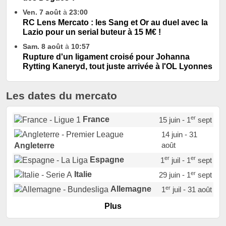
Ven. 7 août
à
23:00
RC Lens Mercato : les Sang et Or au duel avec la
Lazio pour un serial buteur à 15 M€ !
Sam. 8 août
à
10:57
Rupture d'un ligament croisé pour Johanna
Rytting Kaneryd, tout juste arrivée à l'OL Lyonnes
Les dates du mercato
er
France
15 juin - 1
sept
14 juin - 31
août
Angleterre
er
er
Espagne
1
juil - 1
sept
er
Italie
29 juin - 1
sept
er
Allemagne
1
juil - 31 août
er
Portugal
1
juil - 15 sept
Plus
Pays-Bas
22 juin - 2 sept