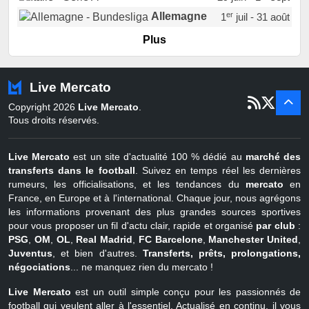
er
Allemagne
1
juil - 31 août
er
Portugal
1
juil - 15 sept
Plus
Pays-Bas
22 juin - 2 sept
Turquie
22 juin - 4 sept
Live Mercato
er
1
juil - 31
Copyright 2026
Live Mercato
.
août
Belgique
Tous droits réservés.
Live Mercato
est un site d'actualité 100 % dédié au
marché des
transferts dans le football
. Suivez en temps réel les dernières
rumeurs, les officialisations, et les tendances du
mercato
en
France, en Europe et à l'international. Chaque jour, nous agrégons
les informations provenant des plus grandes sources sportives
pour vous proposer un fil d'actu clair, rapide et organisé
par club
:
PSG
,
OM
,
OL
,
Real Madrid
,
FC Barcelone
,
Manchester United
,
Juventus
, et bien d'autres.
Transferts, prêts, prolongations,
négociations
... ne manquez rien du mercato !
Live Mercato
est un outil simple conçu pour les passionnés de
football qui veulent aller à l'essentiel. Actualisé en continu, il vous