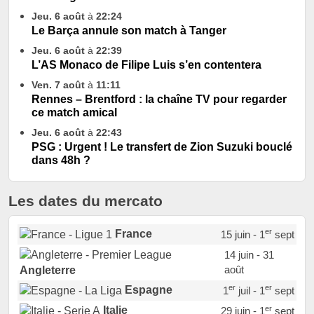
Jeu. 6 août
à
22:24
Le Barça annule son match à Tanger
Jeu. 6 août
à
22:39
L’AS Monaco de Filipe Luis s’en contentera
Ven. 7 août
à
11:11
Rennes – Brentford : la chaîne TV pour regarder
ce match amical
Jeu. 6 août
à
22:43
PSG : Urgent ! Le transfert de Zion Suzuki bouclé
dans 48h ?
Les dates du mercato
er
France
15 juin - 1
sept
14 juin - 31
août
Angleterre
er
er
Espagne
1
juil - 1
sept
er
Italie
29 juin - 1
sept