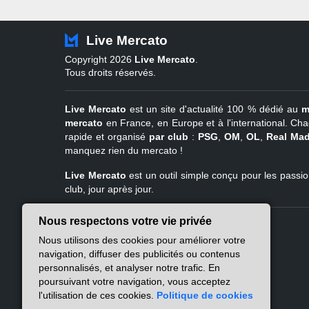
Live Mercato
Copyright 2026
Live Mercato
.
Tous droits réservés.
Live Mercato
est un site d'actualité 100 % dédié au
m
mercato
en France, en Europe et à l'international. Cha
rapide et organisé
par club
:
PSG
,
OM
,
OL
,
Real Mad
manquez rien du mercato !
Live Mercato
est un outil simple conçu pour les passion
club, jour après jour.
Nous respectons votre vie privée
Live Mercato
Ligue 1
Nous utilisons des cookies pour améliorer votre
A propos
PSG
navigation, diffuser des publicités ou contenus
Nous contacter
Marseille
personnalisés, et analyser notre trafic. En
Mentions légales
Lyon
poursuivant votre navigation, vous acceptez
Politique de
Lille
l'utilisation de ces cookies.
Politique de cookies
confidentialité
Lens