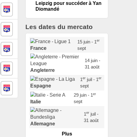
Leipzig pour succéder à Yan
Diomandé
Les dates du mercato
er
15 juin - 1
sept
France
14 juin -
31 août
Angleterre
er
er
1
juil - 1
sept
Espagne
er
29 juin - 1
sept
Italie
er
1
juil -
31 août
Allemagne
Plus
er
1
juil -