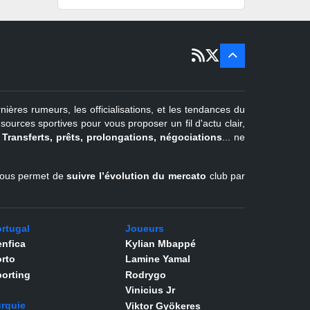
15 sept
Portugal
22 juin - 2
sept
Pays-Bas
22 juin - 4
sept
Turquie
nières rumeurs, les officialisations, et les tendances du
er
1
juil -
urces sportives pour vous proposer un fil d'actu clair,
31 août
.
Transferts, prêts, prolongations, négociations
... ne
Belgique
l vous permet de
suivre l’évolution du mercato
club par
rtugal
Joueurs
nfica
Kylian Mbappé
rto
Lamine Yamal
orting
Rodrygo
Vinicius Jr
rquie
Viktor Gyökeres